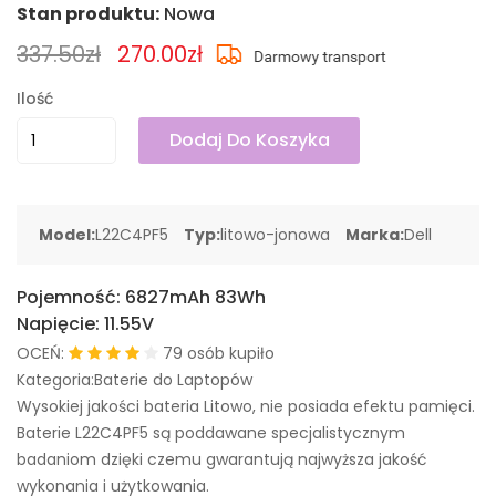
Stan produktu:
Nowa
337.50zł
270.00zł
Ilość
Dodaj Do Koszyka
Model:
L22C4PF5
Typ:
litowo-jonowa
Marka:
Dell
Pojemność:
6827mAh 83Wh
Napięcie:
11.55V
OCEŃ:
79 osób kupiło
Kategoria:Baterie do Laptopów
Wysokiej jakości bateria Litowo, nie posiada efektu pamięci.
Baterie L22C4PF5 są poddawane specjalistycznym
badaniom dzięki czemu gwarantują najwyższa jakość
wykonania i użytkowania.