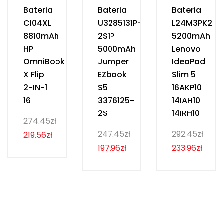
Bateria
Bateria
Bateria
CI04XL
U3285131P-
L24M3PK2
8810mAh
2S1P
5200mAh
HP
5000mAh
Lenovo
OmniBook
Jumper
IdeaPad
X Flip
EZbook
Slim 5
2-IN-1
S5
16AKP10
16
3376125-
14IAH10
2S
14IRH10
274.45zł
247.45zł
292.45zł
219.56zł
197.96zł
233.96zł