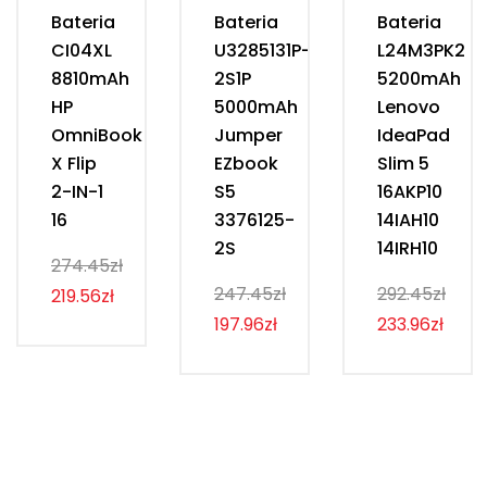
Bateria
Bateria
Bateria
CI04XL
U3285131P-
L24M3PK2
8810mAh
2S1P
5200mAh
HP
5000mAh
Lenovo
OmniBook
Jumper
IdeaPad
X Flip
EZbook
Slim 5
2-IN-1
S5
16AKP10
16
3376125-
14IAH10
2S
14IRH10
274.45zł
247.45zł
292.45zł
219.56zł
197.96zł
233.96zł