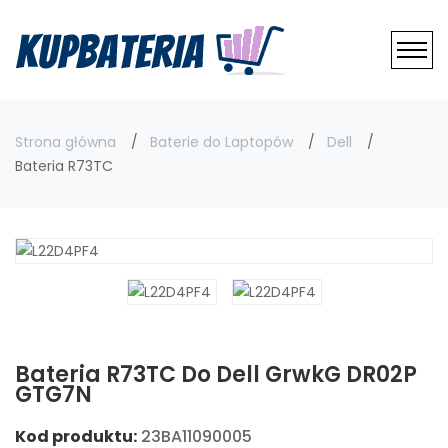
Strona główna
Baterie do Laptopów
Dell
Bateria R73TC
Bateria R73TC Do Dell GrwkG DR02P
GTG7N
Kod produktu:
23BA11090005