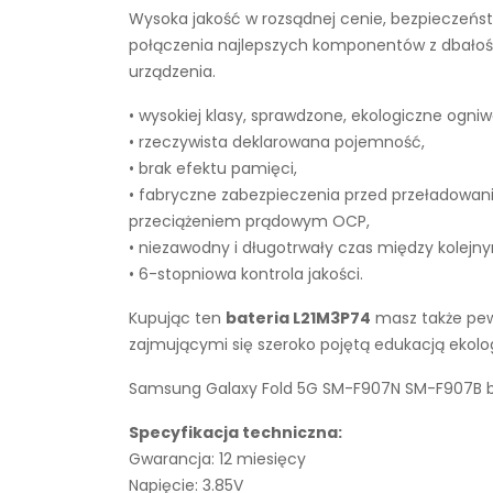
Wysoka jakość w rozsądnej cenie, bezpieczeńst
połączenia najlepszych komponentów z dbałości
urządzenia.
• wysokiej klasy, sprawdzone, ekologiczne ogniw
• rzeczywista deklarowana pojemność,
• brak efektu pamięci,
• fabryczne zabezpieczenia przed przeładowan
przeciążeniem prądowym OCP,
• niezawodny i długotrwały czas między kolejn
• 6-stopniowa kontrola jakości.
Kupując ten
bateria L21M3P74
masz także pewn
zajmującymi się szeroko pojętą edukacją ekol
Samsung Galaxy Fold 5G SM-F907N SM-F907B bat
Specyfikacja techniczna:
Gwarancja: 12 miesięcy
Napięcie: 3.85V