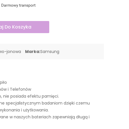
j Do Koszyka
owo-jonowa
Marka:
Samsung
piło
nów i Telefonów
o, nie posiada efektu pamięci.
ne specjalistycznym badaniom dzięki czemu
wykonania i użytkowania.
ne w naszych bateriach zapewniają długą i