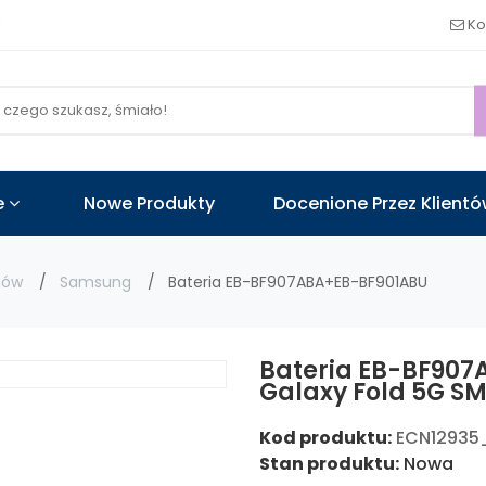
!
Ko
e
Nowe Produkty
Docenione Przez Klient
nów
Samsung
Bateria EB-BF907ABA+EB-BF901ABU
Bateria EB-BF90
Galaxy Fold 5G S
Kod produktu:
ECN12935
Stan produktu:
Nowa