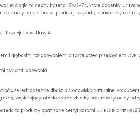
wo i ekologia to cechy
bateria L21M3P74
, które doceniły już tys
ą o każdy etap procesu produkcji, wspartą nieustanną kontrolą
a litowo-jonowe klasy A,
iem i głębokim rozładowaniem, a także przed przepięciem OVP,
ymi cyklami ładowania,
ość, że jednocześnie dbasz o środowisko naturalne. Producent 
ogiczną, wspierającymi selektywną zbiórkę oraz maksymalny odz
eria to produkty opatrzone certyfikatami CE, ROHS oraz ISO90