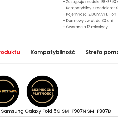
- Zastępuje modele:
EB-BF90
- Kompatybilny z modelami:
- Pojemność: 2100mAh Li-Ion
- Darmowy zwrot do 30 dni
- Gwarancja 12 miesięcy
roduktu
Kompatybilność
Strefa pom
| Samsung Galaxy Fold 5G SM-F907N SM-F907B