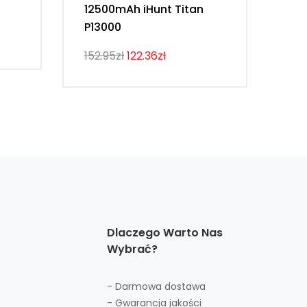
12500mAh iHunt Titan
Vi
P13000
107
152.95zł
122.36zł
Dlaczego Warto Nas
Wybrać?
- Darmowa dostawa
- Gwarancja jakości