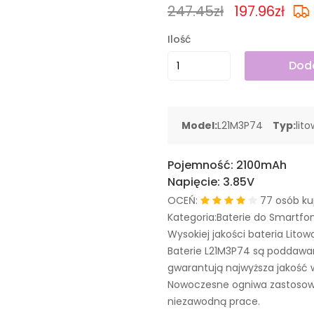
247.45zł
197.96zł
Ilość
Doda
Model:
L21M3P74
Typ:
lit
Pojemność:
2100mAh
Napięcie:
3.85V
OCEŃ:
77 osób ku
Kategoria:Baterie do Smartfo
Wysokiej jakości bateria Litow
Baterie L21M3P74 są poddawa
gwarantują najwyższa jakość 
Nowoczesne ogniwa zastosowa
niezawodną prace.