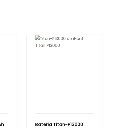
Ah
Bateria Titan-P13000
Ba