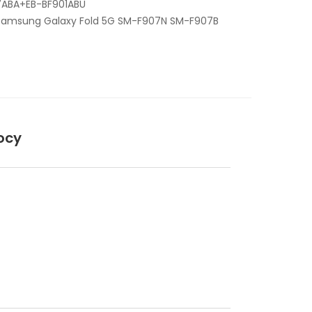
7ABA+EB-BF901ABU
 Samsung Galaxy Fold 5G SM-F907N SM-F907B
ocy