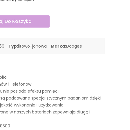
j Do Koszyka
56
Typ:
litowo-jonowa
Marka:
Doogee
piło
nów i Telefonów
o, nie posiada efektu pamięci.
są poddawane specjalistycznym badaniom dzięki
akość wykonania i użytkowania.
ne w naszych bateriach zapewniają długą i
88500