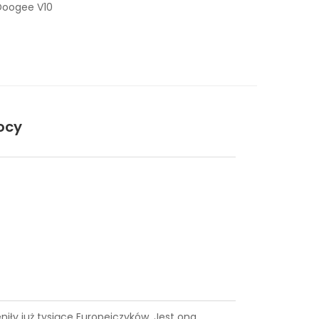
Doogee V10
ocy
eniły już tysiące Europejczyków. Jest ona