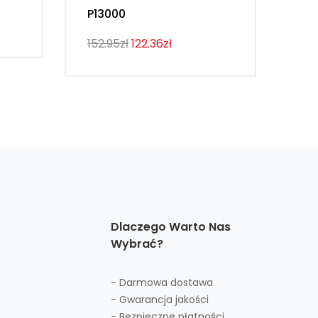
P13000
107
152.95zł
122.36zł
Dlaczego Warto Nas
Wybrać?
- Darmowa dostawa
- Gwarancja jakości
- Bezpieczne płatności