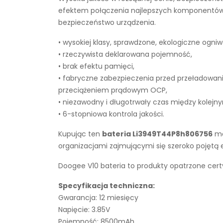
efektem połączenia najlepszych komponentów z 
bezpieczeństwo urządzenia.
• wysokiej klasy, sprawdzone, ekologiczne ogniw
• rzeczywista deklarowana pojemność,
• brak efektu pamięci,
• fabryczne zabezpieczenia przed przeładowan
przeciążeniem prądowym OCP,
• niezawodny i długotrwały czas między kolejn
• 6-stopniowa kontrola jakości.
Kupując ten
bateria Li3949T44P8h806756
ma
organizacjami zajmującymi się szeroko pojętą
Doogee V10 bateria to produkty opatrzone cert
Specyfikacja techniczna:
Gwarancja: 12 miesięcy
Napięcie: 3.85V
Pojemność: 8500mAh