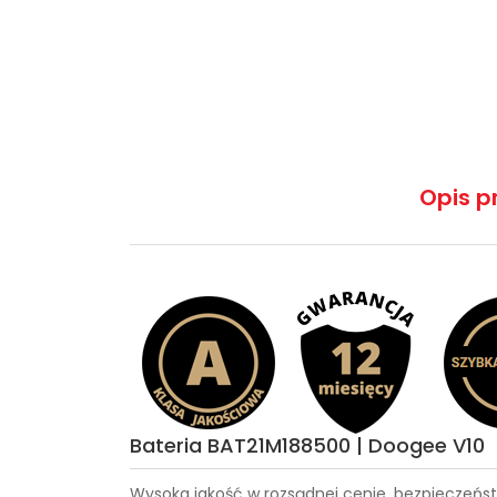
Opis p
Bateria BAT21M188500 | Doogee V10
Wysoka jakość w rozsądnej cenie, bezpieczeńst