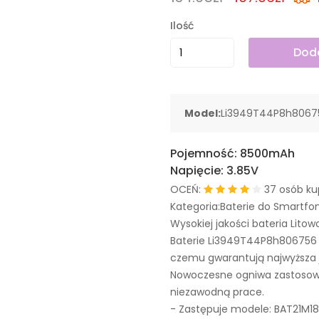
Ilość
Doda
Model:
Li3949T44P8h8067
Pojemność:
8500mAh
Napięcie:
3.85V
OCEŃ:
37 osób ku
Kategoria:Baterie do Smartfo
Wysokiej jakości bateria Litow
Baterie Li3949T44P8h806756 
czemu gwarantują najwyższa j
Nowoczesne ogniwa zastosowa
niezawodną prace.
- Zastępuje modele:
BAT21M1