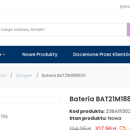
!
Ko
e
Nowe Produkty
Docenione Przez Klient
nów
Doogee
Bateria BAT21M188500
Bateria BAT21M18
Kod produktu:
23BA1113
Stan produktu:
Nowa
134.95zł
107.96zł