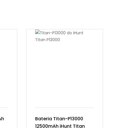
Ah
Bateria Titan-P13000
Ba
12500mAh iHunt Titan
Vi