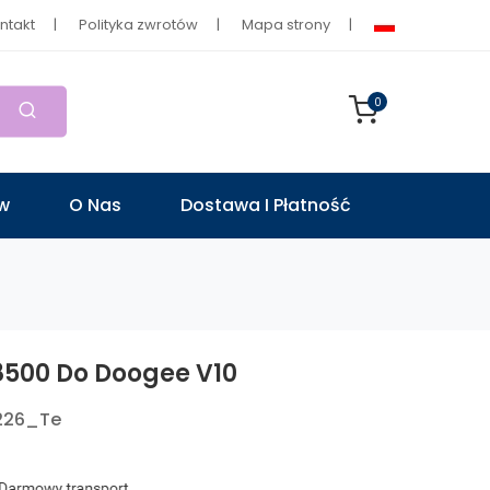
ntakt
Polityka zwrotów
Mapa strony
0
ów
O Nas
Dostawa I Płatność
8500 Do Doogee V10
0226_Te