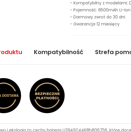
- Kompatybilny z modelami: 
- Pojemność: 8500mAh Li-Ion
- Darmowy zwrot do 30 dni
- Gwarancja 12 miesięcy
roduktu
Kompatybilność
Strefa pom
wo i ekologia to cechy
bateria Li3949T44P8h806756
, które doc