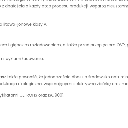
dbałością o każdy etap procesu produkcji, wspartą nieustanną 
a litowo-jonowe klasy A,
iem i głębokim rozładowaniem, a także przed przepięciem OVP,
ymi cyklami ładowania,
sz także pewność, że jednocześnie dbasz o środowisko naturalne
 edukacją ekologiczną, wspierającymi selektywną zbiórkę oraz 
yfikatami CE, ROHS oraz ISO9001.