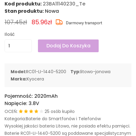
Kod produktu:
23BA11140230_Te
Stan produktu:
Nowa
107.45zł
85.96zł
Ilość
Dodaj Do Koszyka
Model:
RC01-LI-1440-5200
Typ:
litowo-jonowa
Marka:
Kyocera
Pojemność:
2020mAh
Napięcie:
3.8V
OCEŃ:
25 osób kupiło
Kategoria:Baterie do Smartfonów i Telefonów
Wysokiej jakości bateria Litowo, nie posiada efektu pamięci.
Baterie RC01-LI-1440-5200 są poddawane specjalistycznym