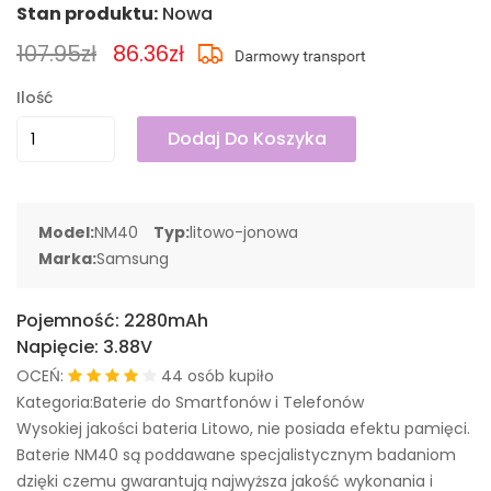
Stan produktu:
Nowa
107.95zł
86.36zł
Ilość
Dodaj Do Koszyka
Model:
NM40
Typ:
litowo-jonowa
Marka:
Samsung
Pojemność:
2280mAh
Napięcie:
3.88V
OCEŃ:
44 osób kupiło
Kategoria:Baterie do Smartfonów i Telefonów
Wysokiej jakości bateria Litowo, nie posiada efektu pamięci.
Baterie NM40 są poddawane specjalistycznym badaniom
dzięki czemu gwarantują najwyższa jakość wykonania i