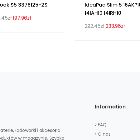
ook S5 3376125-2S
IdeaPad Slim 5 16AKP1
14IAH10 14IRH10
.45zł
197.96zł
292.45zł
233.96zł
Information
FAQ
aterie, ładowarki i akcesoria
O nas
roduktów w magazynie. Szybka