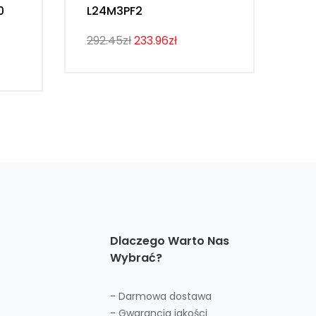
0
L24M3PF2
Th
292.45zł
233.96zł
274
Dlaczego Warto Nas
Wybrać?
- Darmowa dostawa
- Gwarancja jakości