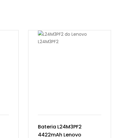
Bateria L24M3PF2
Ba
4422mAh Lenovo
54