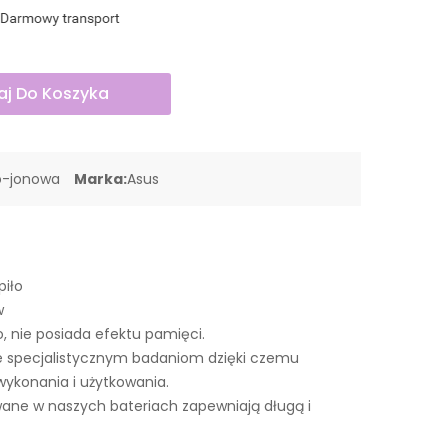
j Do Koszyka
o-jonowa
Marka:
Asus
piło
w
o, nie posiada efektu pamięci.
 specjalistycznym badaniom dzięki czemu
wykonania i użytkowania.
ne w naszych bateriach zapewniają długą i