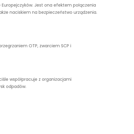
ące Europejczyków. Jest ona efektem połączenia
także naciskiem na bezpieczeństwo urządzenia.
 przegrzaniem OTP, zwarciem SCP i
iśle współpracuje z organizacjami
ysk odpadów.