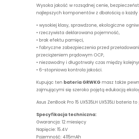
Wysoka jakość w rozsądnej cenie, bezpieczeńst
najlepszych komponentów z dbałością o każdy e
• wysokiej klasy, sprawdzone, ekologiczne ogniw
• rzeczywista deklarowana pojemność,
• brak efektu pamięci,
• fabryczne zabezpieczenia przed przeładowan
przeciążeniem prądowym OCP,
• niezawodny i długotrwały czas między kolejn
• 6-stopniowa kontrola jakości.
Kupując ten
bateria GRWKG
masz także pewno
zajmującymi się szeroko pojętą edukacją ekol
Asus ZenBook Pro 15 UX535LH UX535LI bateria to
Specyfikacja techniczna:
Gwarancja: 12 miesięcy
Napięcie: 15.4V
Pojemność: 4115mAh