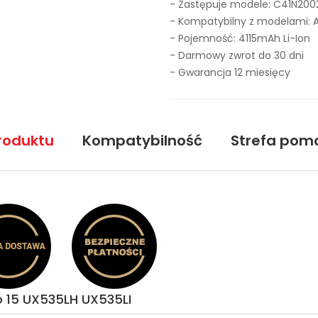
- Zastępuje modele:
C41N200
- Kompatybilny z modelami: A
- Pojemność: 4115mAh Li-Ion
- Darmowy zwrot do 30 dni
- Gwarancja 12 miesięcy
roduktu
Kompatybilność
Strefa pom
o 15 UX535LH UX535LI