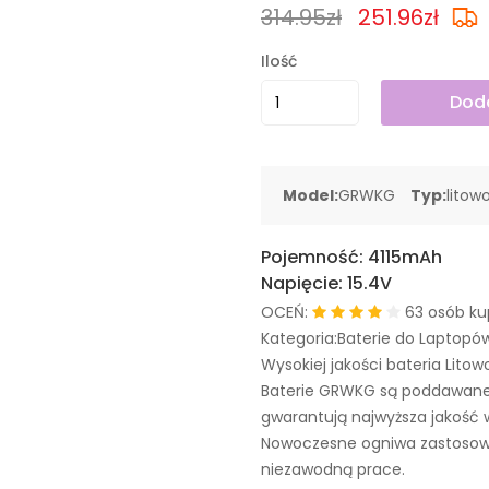
314.95zł
251.96zł
Ilość
Doda
Model:
GRWKG
Typ:
litow
Pojemność:
4115mAh
Napięcie:
15.4V
OCEŃ:
63 osób ku
Kategoria:Baterie do Laptopó
Wysokiej jakości bateria Litow
Baterie GRWKG są poddawane
gwarantują najwyższa jakość 
Nowoczesne ogniwa zastosowa
niezawodną prace.