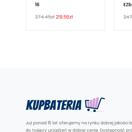
16
EZb
274.45zł
219.56zł
247
Już ponad 15 lat oferujemy na rynku dobrej jakości b
do tysięcy urządzeń w dobrej cenie. Dostępność p