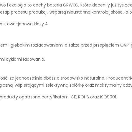
wo i ekologia to cechy
bateria GRWKG
, które doceniły już tysi
tap procesu produkcji, wspartą nieustanną kontrolą jakości, a 
a litowo-jonowe klasy A,
iem i głębokim rozładowaniem, a także przed przepięciem OVP,
ymi cyklami ładowania,
ść, że jednocześnie dbasz o środowisko naturalne. Producent śc
ogiczną, wspierającymi selektywną zbiórkę oraz maksymalny odz
 produkty opatrzone certyfikatami CE, ROHS oraz ISO9001.