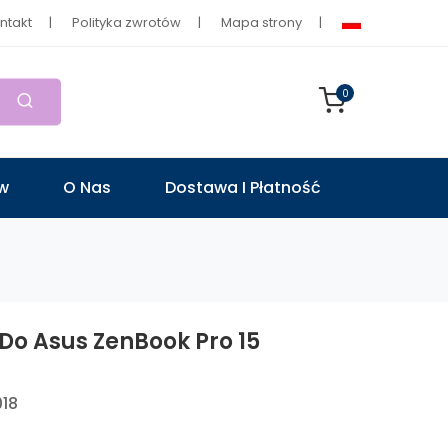
ntakt
Polityka zwrotów
Mapa strony
0
ów
O Nas
Dostawa I Płatność
Do Asus ZenBook Pro 15
018