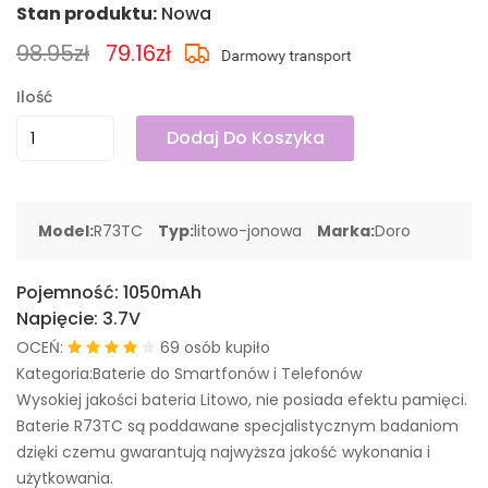
Stan produktu:
Nowa
98.95zł
79.16zł
Ilość
Dodaj Do Koszyka
Model:
R73TC
Typ:
litowo-jonowa
Marka:
Doro
Pojemność:
1050mAh
Napięcie:
3.7V
OCEŃ:
69 osób kupiło
Kategoria:Baterie do Smartfonów i Telefonów
Wysokiej jakości bateria Litowo, nie posiada efektu pamięci.
Baterie R73TC są poddawane specjalistycznym badaniom
dzięki czemu gwarantują najwyższa jakość wykonania i
użytkowania.