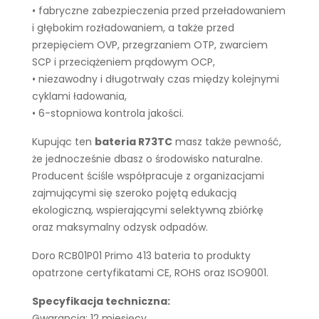
• fabryczne zabezpieczenia przed przeładowaniem
i głębokim rozładowaniem, a także przed
przepięciem OVP, przegrzaniem OTP, zwarciem
SCP i przeciążeniem prądowym OCP,
• niezawodny i długotrwały czas między kolejnymi
cyklami ładowania,
• 6-stopniowa kontrola jakości.
Kupując ten
bateria R73TC
masz także pewność,
że jednocześnie dbasz o środowisko naturalne.
Producent ściśle współpracuje z organizacjami
zajmującymi się szeroko pojętą edukacją
ekologiczną, wspierającymi selektywną zbiórkę
oraz maksymalny odzysk odpadów.
Doro RCB01P01 Primo 413 bateria to produkty
opatrzone certyfikatami CE, ROHS oraz ISO9001.
Specyfikacja techniczna:
Gwarancja: 12 miesięcy