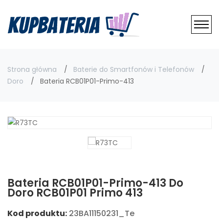
Strona główna
Baterie do Smartfonów i Telefonów
Doro
Bateria RCB01P01-Primo-413
Bateria RCB01P01-Primo-413 Do
Doro RCB01P01 Primo 413
Kod produktu:
23BA11150231_Te