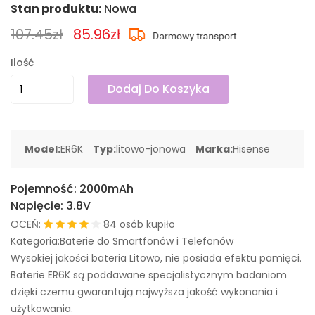
Stan produktu:
Nowa
107.45zł
85.96zł
Ilość
Dodaj Do Koszyka
Model:
ER6K
Typ:
litowo-jonowa
Marka:
Hisense
Pojemność:
2000mAh
Napięcie:
3.8V
OCEŃ:
84 osób kupiło
Kategoria:Baterie do Smartfonów i Telefonów
Wysokiej jakości bateria Litowo, nie posiada efektu pamięci.
Baterie ER6K są poddawane specjalistycznym badaniom
dzięki czemu gwarantują najwyższa jakość wykonania i
użytkowania.