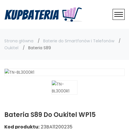
Strona główna
Baterie do Smartfonów i Telefonów
Oukitel
Bateria S89
Bateria S89 Do Oukitel WP15
Kod produktu:
23BA11200235