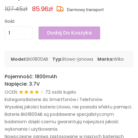
107.45zł
85.96zł
Ilość
Dodaj Do Koszyka
Model:
BIG1800AB
Typ:
litowo-jonowa
Marka:
Wiko
Pojemność:
1800mAh
Napięcie:
3.7V
OCEŃ:
72 osób kupiło
Kategoria:Baterie do Smartfonów i Telefonów
Wysokiej jakości bateria Litowo, nie posiada efektu pamięci.
Baterie BIG1800AB są poddawane specjalistycznym
badaniom dzięki czemu gwarantują najwyższa jakość
wykonania i użytkowania.
Nowoczesne ogniwa zastosowane w naszych bateriach