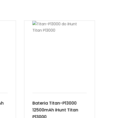
Ah
Bateria Titan-P13000
Ba
12500mAh iHunt Titan
Vi
P13000