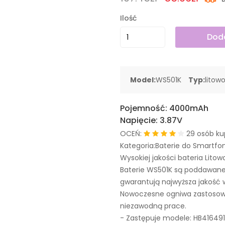
Ilość
Doda
Model:
WS501K
Typ:
litow
Pojemność:
4000mAh
Napięcie:
3.87V
OCEŃ:
29 osób ku
Kategoria:Baterie do Smartfo
Wysokiej jakości bateria Litow
Baterie WS501K są poddawane
gwarantują najwyższa jakość 
Nowoczesne ogniwa zastosowa
niezawodną prace.
- Zastępuje modele:
HB41649