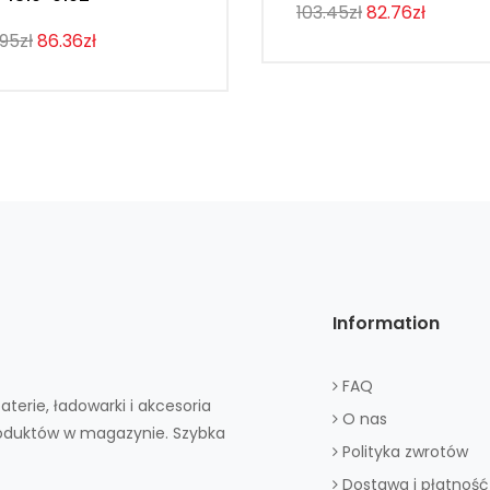
103.45zł
82.76zł
.95zł
86.36zł
Information
FAQ
aterie, ładowarki i akcesoria
O nas
roduktów w magazynie. Szybka
Polityka zwrotów
Dostawa i płatność