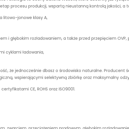
tap procesu produkcji, wspartą nieustanną kontrolą jakości, a 
a litowo-jonowe klasy A,
iem i głębokim rozładowaniem, a także przed przepięciem OVP,
ymi cyklami ładowania,
ść, że jednocześnie dbasz o środowisko naturalne. Producent śc
ogiczną, wspierającymi selektywną zbiórkę oraz maksymalny odz
 certyfikatami CE, ROHS oraz ISO9001.
niem, zwarciem, przeciążeniem prądowym, głębokim rozładowan