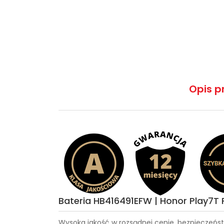
Opis p
Bateria HB416491EFW | Honor Play7T 
Wysoka jakość w rozsądnej cenie, bezpieczeńst