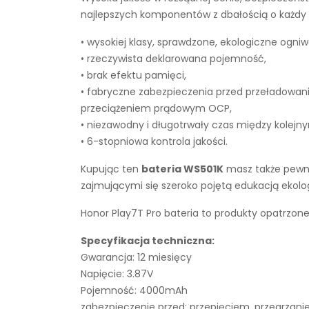
najlepszych komponentów z dbałością o każdy e
• wysokiej klasy, sprawdzone, ekologiczne ogniw
• rzeczywista deklarowana pojemność,
• brak efektu pamięci,
• fabryczne zabezpieczenia przed przeładowan
przeciążeniem prądowym OCP,
• niezawodny i długotrwały czas między kolejn
• 6-stopniowa kontrola jakości.
Kupując ten
bateria WS501K
masz także pewno
zajmującymi się szeroko pojętą edukacją ekol
Honor Play7T Pro bateria to produkty opatrzone
Specyfikacja techniczna:
Gwarancja: 12 miesięcy
Napięcie: 3.87V
Pojemność: 4000mAh
zabezpieczenie przed: przepięciem, przegrza