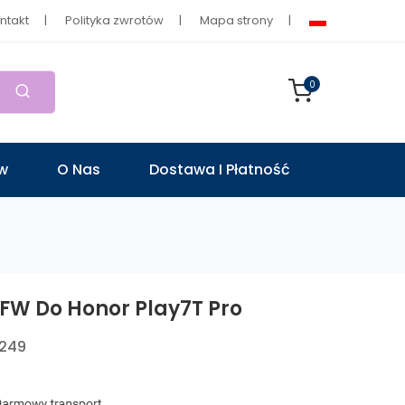
ntakt
Polityka zwrotów
Mapa strony
0
ów
O Nas
Dostawa I Płatność
FW Do Honor Play7T Pro
0249