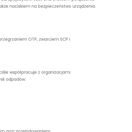
także naciskiem na bezpieczeństwo urządzenia.
 przegrzaniem OTP, zwarciem SCP i
iśle współpracuje z organizacjami
ysk odpadów.
iem oraz przeładowaniem