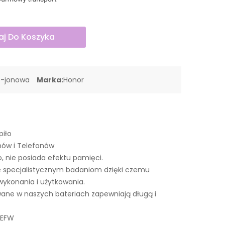
j Do Koszyka
o-jonowa
Marka:
Honor
piło
nów i Telefonów
o, nie posiada efektu pamięci.
 specjalistycznym badaniom dzięki czemu
wykonania i użytkowania.
ne w naszych bateriach zapewniają długą i
1EFW