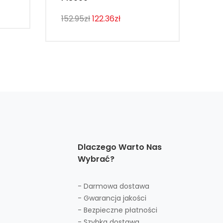
107
152.95zł
122.36zł
Dlaczego Warto Nas
Wybrać?
- Darmowa dostawa
- Gwarancja jakości
- Bezpieczne płatności
- Szybka dostawa