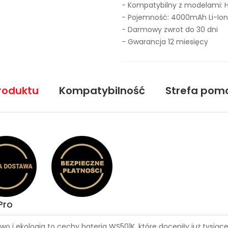
- Kompatybilny z modelami: H
- Pojemność: 4000mAh Li-Ion
- Darmowy zwrot do 30 dni
- Gwarancja 12 miesięcy
roduktu
Kompatybilność
Strefa pom
Pro
wo i ekologia to cechy
bateria WS501K
, które doceniły już tysi