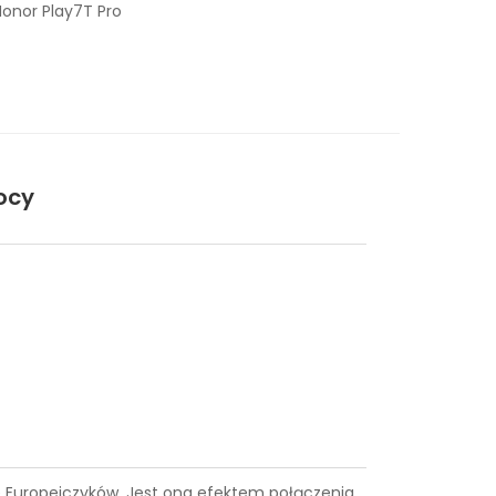
onor Play7T Pro
ocy
ące Europejczyków. Jest ona efektem połączenia