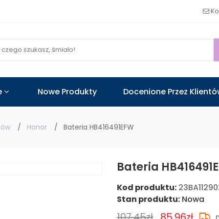
!
Ko
e
Nowe Produkty
Docenione Przez Klient
nów
Honor
Bateria HB416491EFW
Bateria HB416491E
Kod produktu:
23BA1129
Stan produktu:
Nowa
107.45zł
85.96zł