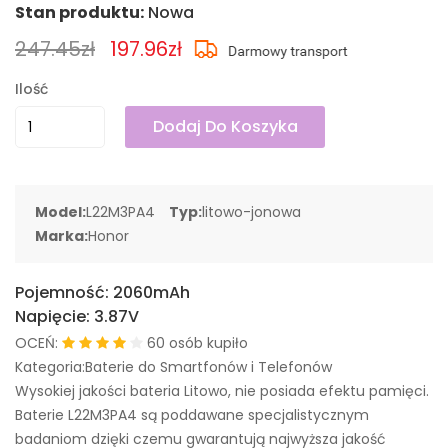
Stan produktu:
Nowa
247.45zł
197.96zł
Ilość
Dodaj Do Koszyka
Model:
L22M3PA4
Typ:
litowo-jonowa
Marka:
Honor
Pojemność:
2060mAh
Napięcie:
3.87V
OCEŃ:
60 osób kupiło
Kategoria:Baterie do Smartfonów i Telefonów
Wysokiej jakości bateria Litowo, nie posiada efektu pamięci.
Baterie L22M3PA4 są poddawane specjalistycznym
badaniom dzięki czemu gwarantują najwyższa jakość