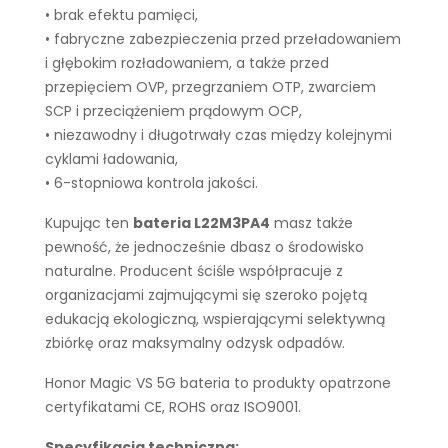
• brak efektu pamięci,
• fabryczne zabezpieczenia przed przeładowaniem
i głębokim rozładowaniem, a także przed
przepięciem OVP, przegrzaniem OTP, zwarciem
SCP i przeciążeniem prądowym OCP,
• niezawodny i długotrwały czas między kolejnymi
cyklami ładowania,
• 6-stopniowa kontrola jakości.
Kupując ten
bateria L22M3PA4
masz także
pewność, że jednocześnie dbasz o środowisko
naturalne. Producent ściśle współpracuje z
organizacjami zajmującymi się szeroko pojętą
edukacją ekologiczną, wspierającymi selektywną
zbiórkę oraz maksymalny odzysk odpadów.
Honor Magic VS 5G bateria to produkty opatrzone
certyfikatami CE, ROHS oraz ISO9001.
Specyfikacja techniczna: