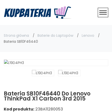
Strona główna
Baterie do Laptopów
Lenovo
Bateria SB10F46440
Bateria SB10F46440 Do Lenovo
ThinkPad X1 Carbon 3rd 2015
Kod produktu:
23BA11280053