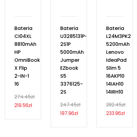
Bateria
Bateria
Bateria
CI04XL
U3285131P-
L24M3PK2
8810mAh
2S1P
5200mAh
HP
5000mAh
Lenovo
OmniBook
Jumper
IdeaPad
X Flip
EZbook
Slim 5
2-IN-1
S5
16AKP10
16
3376125-
14IAH10
2S
14IRH10
274.45zł
247.45zł
292.45zł
219.56zł
197.96zł
233.96zł