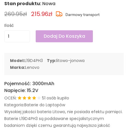
Stan produktu:
Nowa
269.95zł
215.96zł
Ilość
Dodaj Do Koszyka
Model:
L19D4PH3
Typ:
litowo-jonowa
Marka:
Lenovo
Pojemność:
3000mAh
Napięcie:
15.2V
OCEŃ:
51 osób kupiło
Kategoria:Baterie do Laptopów
Wysokiej jakości bateria Litowo, nie posiada efektu pamięci.
Baterie L19D4PH3 są poddawane specjalistycznym
badaniom dzięki czemu gwarantują najwyższa jakość