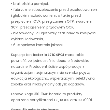
• brak efektu pamięci,
• fabryczne zabezpieczenia przed przeładowaniem
i głębokim rozładowaniem, a także przed
przepięciem OVP, przegrzaniem OTP, zwarciem
SCP i przeciążeniem prądowym OCP,
• niezawodny i długotrwały czas między kolejnymi
cyklami ładowania,
• 6-stopniowa kontrola jakości.
Kupując ten
bateria L21C4PC1
masz także
pewność, że jednocześnie dbasz o środowisko
naturalne. Producent ściśle współpracuje z
organizacjami zajmującymi się szeroko pojętą
edukacją ekologiczną, wspierającymi selektywną
zbiórkę oraz maksymalny odzysk odpadów.
Lenovo Yoga 310-11IAP bateria to produkty
opatrzone certyfikatami CE, ROHS oraz ISO9001.
Specyfikacja techniczna: