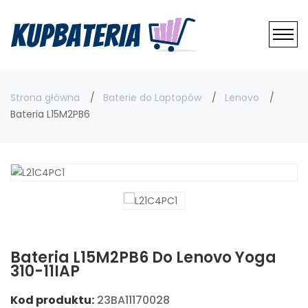
Strona główna
Baterie do Laptopów
Lenovo
Bateria L15M2PB6
Bateria L15M2PB6 Do Lenovo Yoga
310-11IAP
Kod produktu:
23BA11170028