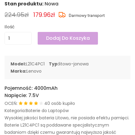
Stan produktu:
Nowa
224.95zł
179.96zł
Ilość
Dodaj Do Koszyka
Model:
L21C4PC1
Typ:
litowo-jonowa
Marka:
Lenovo
Pojemność:
4000mAh
Napięcie:
7.5V
OCEŃ:
40 osób kupiło
Kategoria:Baterie do Laptopów
Wysokiej jakości bateria Litowo, nie posiada efektu pamięci.
Baterie L21C4PC1 są poddawane specjalistycznym
badaniom dzięki czemu gwarantują najwyższa jakość