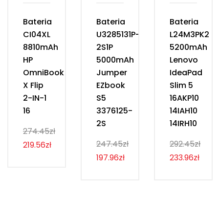
Bateria
Bateria
Bateria
CI04XL
U3285131P-
L24M3PK2
8810mAh
2S1P
5200mAh
HP
5000mAh
Lenovo
OmniBook
Jumper
IdeaPad
X Flip
EZbook
Slim 5
2-IN-1
S5
16AKP10
16
3376125-
14IAH10
2S
14IRH10
274.45zł
247.45zł
292.45zł
219.56zł
197.96zł
233.96zł