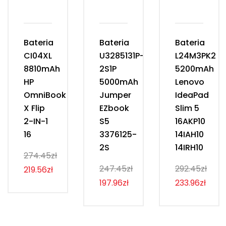
Bateria
Bateria
Bateria
CI04XL
U3285131P-
L24M3PK2
8810mAh
2S1P
5200mAh
HP
5000mAh
Lenovo
OmniBook
Jumper
IdeaPad
X Flip
EZbook
Slim 5
2-IN-1
S5
16AKP10
16
3376125-
14IAH10
2S
14IRH10
274.45zł
247.45zł
292.45zł
219.56zł
197.96zł
233.96zł