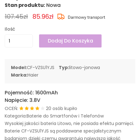
Stan produktu:
Nowa
107.45zł
85.96zł
Ilość
Dodaj Do Koszyka
Model:
CF-VZSU1YJS
Typ:
litowo-jonowa
Marka:
Haier
Pojemność:
1600mAh
Napięcie:
3.8V
OCEŃ:
20 osób kupiło
Kategoria:Baterie do Smartfonów i Telefonów
Wysokiej jakości bateria Litowo, nie posiada efektu pamięci.
Baterie CF-VZSU1YJS są poddawane specjalistycznym
badaniom dzięki czemu gwarantują najwyższa jakość