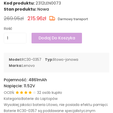
Kod produktu:
2312LEN0073
Stan produktu:
Nowa
269.95zł
215.96zł
Ilość
Dodaj Do Koszyka
Model:
RC30-0357
Typ:
litowo-jonowa
Marka:
Lenovo
Pojemność:
4861mAh
Napięcie:
11.52V
OCEŃ:
32 osób kupiło
Kategoria:Baterie do Laptopów
Wysokiej jakości bateria Litowo, nie posiada efektu pamięci.
Baterie RC30-0357 są poddawane specjalistycznym