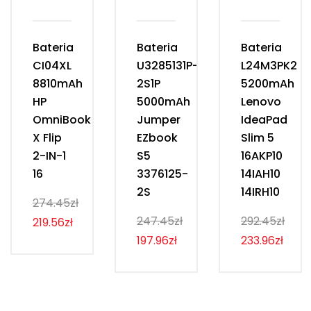
Bateria
Bateria
Bateria
CI04XL
U3285131P-
L24M3PK2
8810mAh
2S1P
5200mAh
HP
5000mAh
Lenovo
OmniBook
Jumper
IdeaPad
X Flip
EZbook
Slim 5
2-IN-1
S5
16AKP10
16
3376125-
14IAH10
2S
14IRH10
274.45zł
247.45zł
292.45zł
219.56zł
197.96zł
233.96zł