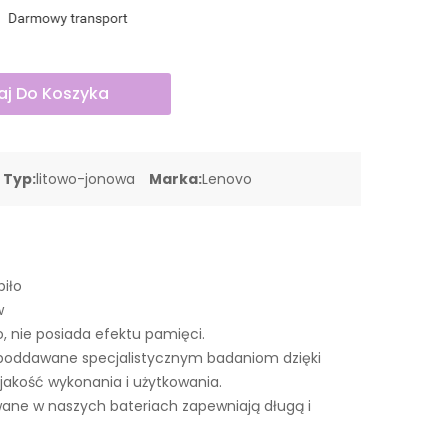
j Do Koszyka
Typ:
litowo-jonowa
Marka:
Lenovo
piło
w
o, nie posiada efektu pamięci.
poddawane specjalistycznym badaniom dzięki
akość wykonania i użytkowania.
ne w naszych bateriach zapewniają długą i