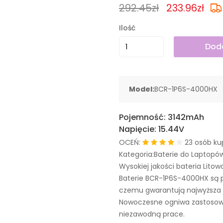
292.45zł
233.96zł
Ilość
Doda
Model:
BCR-1P6S-4000HX
Pojemność:
3142mAh
Napięcie:
15.44V
OCEŃ:
23 osób ku
Kategoria:Baterie do Laptopó
Wysokiej jakości bateria Litow
Baterie BCR-1P6S-4000HX są 
czemu gwarantują najwyższa j
Nowoczesne ogniwa zastosowa
niezawodną prace.