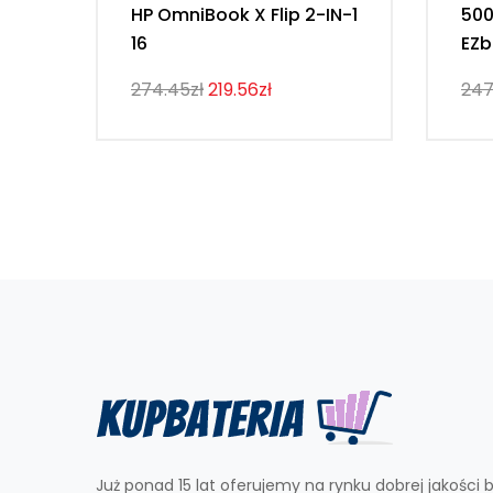
HP OmniBook X Flip 2-IN-1
50
16
EZb
274.45zł
219.56zł
247
Już ponad 15 lat oferujemy na rynku dobrej jakości b