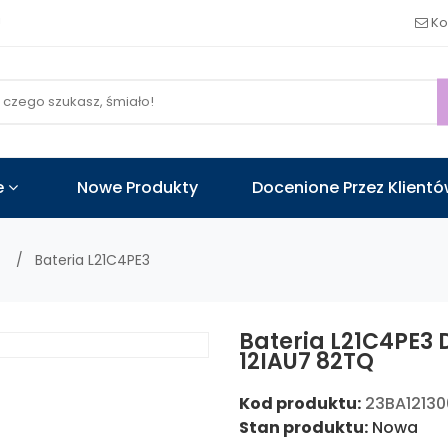
!
Ko
e
Nowe Produkty
Docenione Przez Klient
o
Bateria L21C4PE3
Bateria L21C4PE3 
12IAU7 82TQ
Kod produktu:
23BA1213
Stan produktu:
Nowa