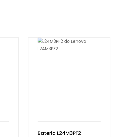
Bateria L24M3PF2
Ba