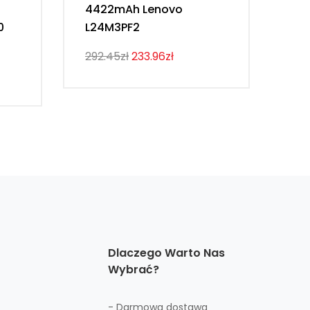
4422mAh Lenovo
54
0
L24M3PF2
Th
292.45zł
233.96zł
274
Dlaczego Warto Nas
Wybrać?
- Darmowa dostawa