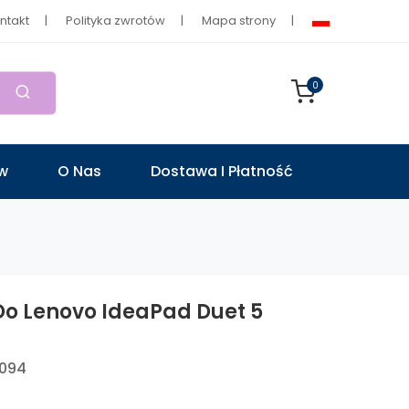
ntakt
Polityka zwrotów
Mapa strony
0
ów
O Nas
Dostawa I Płatność
Do Lenovo IdeaPad Duet 5
0094