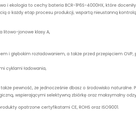
wo i ekologia to cechy
bateria BCR-1P6S-4000HX
, które docenił
ą o każdy etap procesu produkcji, wspartą nieustanną kontrolą
a litowo-jonowe klasy A,
iem i głębokim rozładowaniem, a także przed przepięciem OVP,
ymi cyklami ładowania,
akże pewność, że jednocześnie dbasz o środowisko naturalne. P
ogiczną, wspierającymi selektywną zbiórkę oraz maksymalny odz
produkty opatrzone certyfikatami CE, ROHS oraz ISO9001.