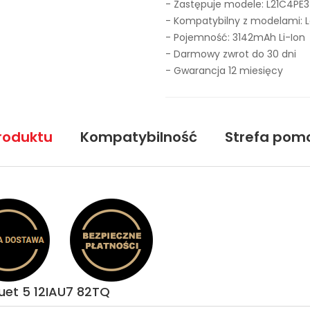
- Zastępuje modele:
L21C4PE3
- Kompatybilny z modelami: 
- Pojemność: 3142mAh Li-Ion
- Darmowy zwrot do 30 dni
- Gwarancja 12 miesięcy
roduktu
Kompatybilność
Strefa pom
uet 5 12IAU7 82TQ