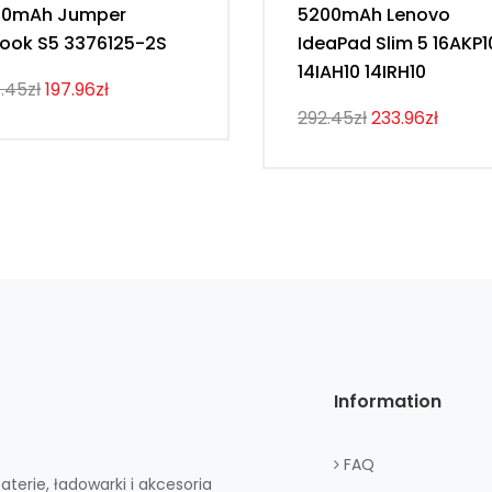
00mAh Jumper
5200mAh Lenovo
ook S5 3376125-2S
IdeaPad Slim 5 16AKP1
14IAH10 14IRH10
.45zł
197.96zł
292.45zł
233.96zł
Information
FAQ
aterie, ładowarki i akcesoria