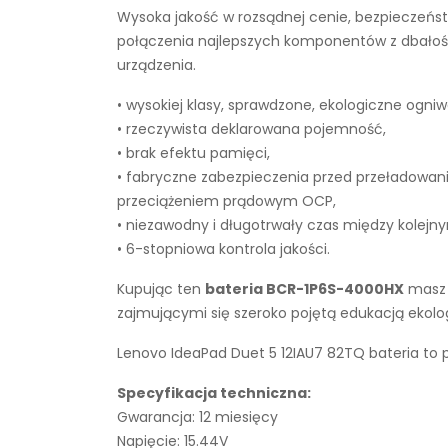
Wysoka jakość w rozsądnej cenie, bezpieczeńst
połączenia najlepszych komponentów z dbałości
urządzenia.
• wysokiej klasy, sprawdzone, ekologiczne ogniw
• rzeczywista deklarowana pojemność,
• brak efektu pamięci,
• fabryczne zabezpieczenia przed przeładowan
przeciążeniem prądowym OCP,
• niezawodny i długotrwały czas między kolejn
• 6-stopniowa kontrola jakości.
Kupując ten
bateria BCR-1P6S-4000HX
masz t
zajmującymi się szeroko pojętą edukacją ekol
Lenovo IdeaPad Duet 5 12IAU7 82TQ bateria to 
Specyfikacja techniczna:
Gwarancja: 12 miesięcy
Napięcie: 15.44V