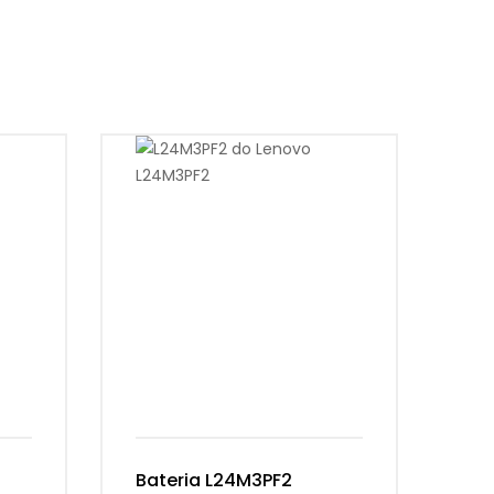
Bateria L24M3PF2
Ba