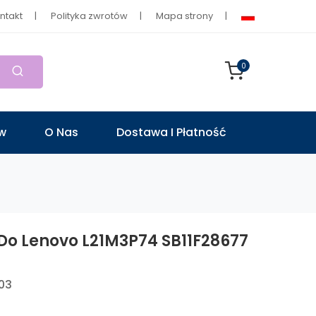
ntakt
Polityka zwrotów
Mapa strony
0
ów
O Nas
Dostawa I Płatność
Do Lenovo L21M3P74 SB11F28677
03