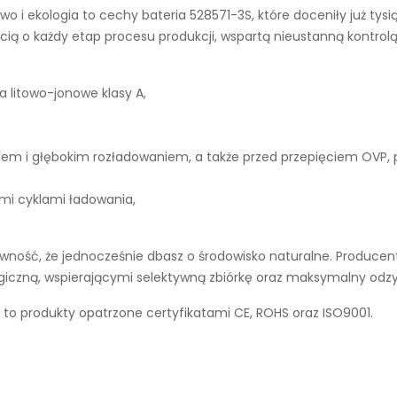
wo i ekologia to cechy
bateria 528571-3S
, które doceniły już ty
ą o każdy etap procesu produkcji, wspartą nieustanną kontrolą
a litowo-jonowe klasy A,
iem i głębokim rozładowaniem, a także przed przepięciem OVP,
ymi cyklami ładowania,
ność, że jednocześnie dbasz o środowisko naturalne. Producent
ogiczną, wspierającymi selektywną zbiórkę oraz maksymalny odz
 to produkty opatrzone certyfikatami CE, ROHS oraz ISO9001.