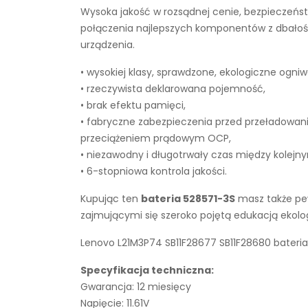
Wysoka jakość w rozsądnej cenie, bezpieczeńst
połączenia najlepszych komponentów z dbałości
urządzenia.
• wysokiej klasy, sprawdzone, ekologiczne ogniw
• rzeczywista deklarowana pojemność,
• brak efektu pamięci,
• fabryczne zabezpieczenia przed przeładowan
przeciążeniem prądowym OCP,
• niezawodny i długotrwały czas między kolejn
• 6-stopniowa kontrola jakości.
Kupując ten
bateria 528571-3S
masz także pew
zajmującymi się szeroko pojętą edukacją ekol
Lenovo L21M3P74 SB11F28677 SB11F28680 bateria
Specyfikacja techniczna:
Gwarancja: 12 miesięcy
Napięcie: 11.61V