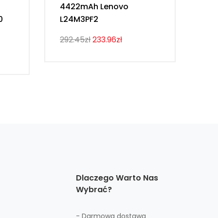
4422mAh Lenovo
54
0
L24M3PF2
Th
292.45zł
233.96zł
274
Dlaczego Warto Nas
Wybrać?
- Darmowa dostawa