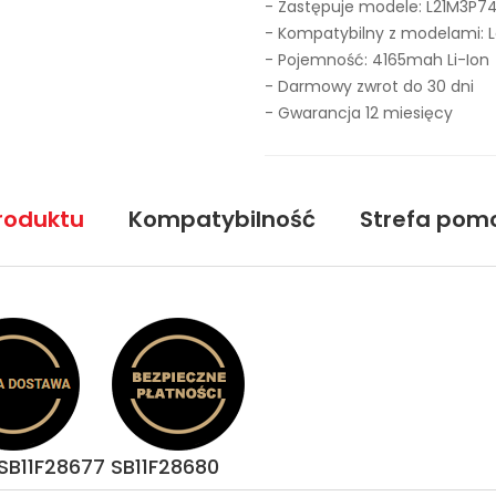
- Zastępuje modele:
L21M3P7
- Kompatybilny z modelami: 
- Pojemność: 4165mah Li-Ion
- Darmowy zwrot do 30 dni
- Gwarancja 12 miesięcy
roduktu
Kompatybilność
Strefa pom
SB11F28677 SB11F28680