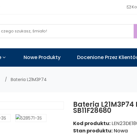
!
Ko
e
Nowe Produkty
Docenione Przez Klient
o
Bateria L21M3P74
Bateria L21M3P74 
SB11F28680
Kod produktu:
LEN23DE18
Stan produktu:
Nowa