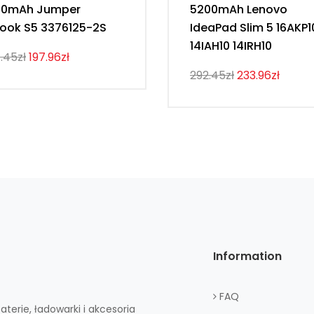
00mAh Jumper
5200mAh Lenovo
ook S5 3376125-2S
IdeaPad Slim 5 16AKP1
14IAH10 14IRH10
.45zł
197.96zł
292.45zł
233.96zł
Information
FAQ
aterie, ładowarki i akcesoria