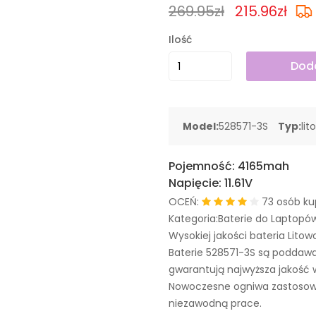
269.95zł
215.96zł
Ilość
Doda
Model:
528571-3S
Typ:
li
Pojemność:
4165mah
Napięcie:
11.61V
OCEŃ:
73 osób ku
Kategoria:Baterie do Laptopó
Wysokiej jakości bateria Litow
Baterie 528571-3S są poddaw
gwarantują najwyższa jakość 
Nowoczesne ogniwa zastosowa
niezawodną prace.