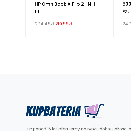
HP OmniBook X Flip 2-IN-1
50
16
EZb
274.45zł
219.56zł
247
Już ponad 15 lat oferujemy na rynku dobrej jakości b