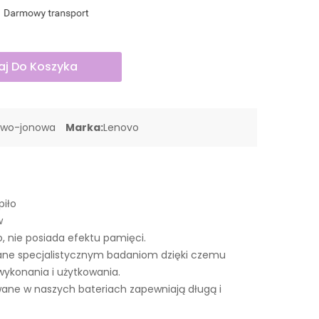
j Do Koszyka
towo-jonowa
Marka:
Lenovo
piło
w
o, nie posiada efektu pamięci.
ane specjalistycznym badaniom dzięki czemu
wykonania i użytkowania.
ne w naszych bateriach zapewniają długą i