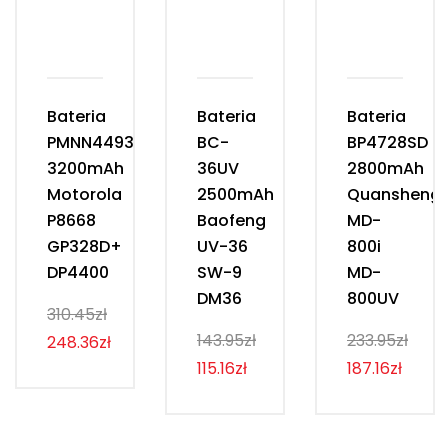
Bateria
Bateria
Bateria
PMNN4493D
BC-
BP4728SD
3200mAh
36UV
2800mAh
Motorola
2500mAh
Quansheng
P8668
Baofeng
MD-
GP328D+
UV-36
800i
DP4400
SW-9
MD-
DM36
800UV
310.45zł
143.95zł
233.95zł
248.36zł
115.16zł
187.16zł