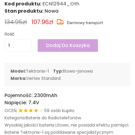
Kod produktu:
ECN12944_Oth
Stan produktu:
Nowa
134.95zł
107.96zł
Ilość
Dodaj Do Koszyka
Model:
Tektronix-1
Typ:
litowo-jonowa
Marka:
Vertex Standard
Pojemność:
2300mAh
Napięcie:
7.4V
OCEŃ:
59 osób kupiło
Kategoria:Baterie do Radiotelefonów
Wysokiej jakości bateria Litowo, nie posiada efektu pamięci.
Baterie Tektronix-1 są poddawane specjalistycznym