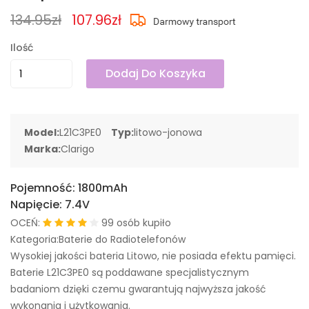
134.95zł
107.96zł
Ilość
Dodaj Do Koszyka
Model:
L21C3PE0
Typ:
litowo-jonowa
Marka:
Clarigo
Pojemność:
1800mAh
Napięcie:
7.4V
OCEŃ:
99 osób kupiło
Kategoria:Baterie do Radiotelefonów
Wysokiej jakości bateria Litowo, nie posiada efektu pamięci.
Baterie L21C3PE0 są poddawane specjalistycznym
badaniom dzięki czemu gwarantują najwyższa jakość
wykonania i użytkowania.