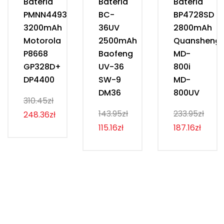
Bateria
Bateria
Bateria
PMNN4493D
BC-
BP4728SD
3200mAh
36UV
2800mAh
Motorola
2500mAh
Quansheng
P8668
Baofeng
MD-
GP328D+
UV-36
800i
DP4400
SW-9
MD-
DM36
800UV
310.45zł
143.95zł
233.95zł
248.36zł
115.16zł
187.16zł