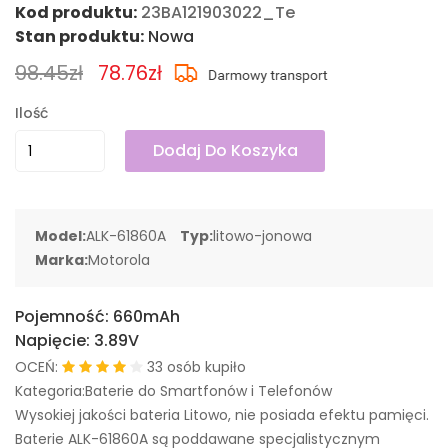
Kod produktu:
23BA121903022_Te
Stan produktu:
Nowa
98.45zł
78.76zł
Ilość
Dodaj Do Koszyka
Model:
ALK-61860A
Typ:
litowo-jonowa
Marka:
Motorola
Pojemność:
660mAh
Napięcie:
3.89V
OCEŃ:
33 osób kupiło
Kategoria:Baterie do Smartfonów i Telefonów
Wysokiej jakości bateria Litowo, nie posiada efektu pamięci.
Baterie ALK-61860A są poddawane specjalistycznym