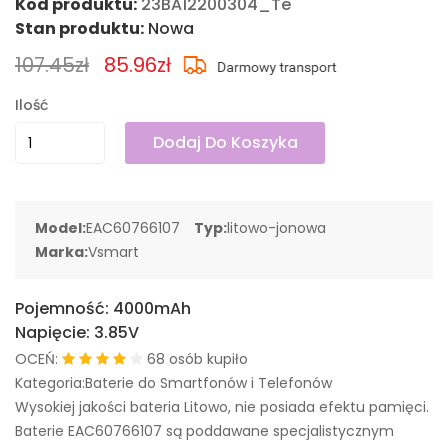
Kod produktu:
23BA12200304_Te
Stan produktu:
Nowa
107.45zł
85.96zł
Ilość
Dodaj Do Koszyka
Model:
EAC60766107
Typ:
litowo-jonowa
Marka:
Vsmart
Pojemność:
4000mAh
Napięcie:
3.85V
OCEŃ:
68 osób kupiło
Kategoria:Baterie do Smartfonów i Telefonów
Wysokiej jakości bateria Litowo, nie posiada efektu pamięci.
Baterie EAC60766107 są poddawane specjalistycznym