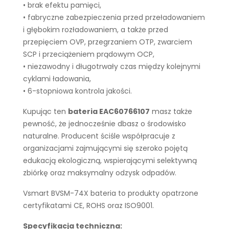
• brak efektu pamięci,
• fabryczne zabezpieczenia przed przeładowaniem
i głębokim rozładowaniem, a także przed
przepięciem OVP, przegrzaniem OTP, zwarciem
SCP i przeciążeniem prądowym OCP,
• niezawodny i długotrwały czas między kolejnymi
cyklami ładowania,
• 6-stopniowa kontrola jakości.
Kupując ten
bateria EAC60766107
masz także
pewność, że jednocześnie dbasz o środowisko
naturalne. Producent ściśle współpracuje z
organizacjami zajmującymi się szeroko pojętą
edukacją ekologiczną, wspierającymi selektywną
zbiórkę oraz maksymalny odzysk odpadów.
Vsmart BVSM-74X bateria to produkty opatrzone
certyfikatami CE, ROHS oraz ISO9001.
Specyfikacja techniczna: