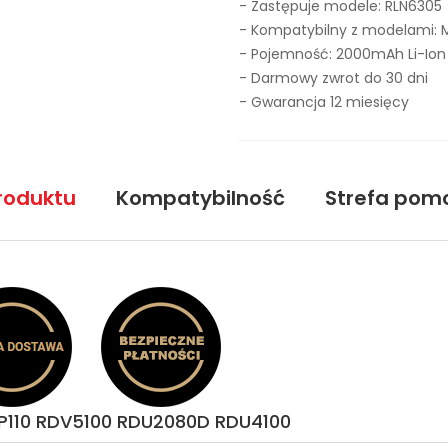
- Zastępuje modele:
RLN6305
- Kompatybilny z modelami: 
- Pojemność: 2000mAh Li-Ion
- Darmowy zwrot do 30 dni
- Gwarancja 12 miesięcy
roduktu
Kompatybilność
Strefa pom
CP110 RDV5100 RDU2080D RDU4100