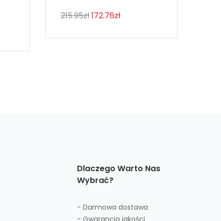
215.95zł
172.76zł
143
Dlaczego Warto Nas
Wybrać?
- Darmowa dostawa
- Gwarancja jakości