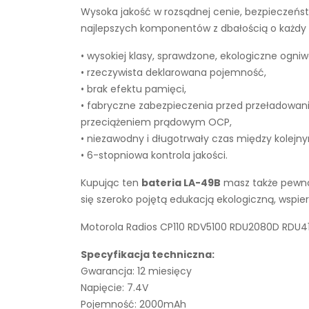
Wysoka jakość w rozsądnej cenie, bezpieczeńst
najlepszych komponentów z dbałością o każdy e
• wysokiej klasy, sprawdzone, ekologiczne ogniw
• rzeczywista deklarowana pojemność,
• brak efektu pamięci,
• fabryczne zabezpieczenia przed przeładowan
przeciążeniem prądowym OCP,
• niezawodny i długotrwały czas między kolejn
• 6-stopniowa kontrola jakości.
Kupując ten
bateria LA-49B
masz także pewnoś
się szeroko pojętą edukacją ekologiczną, wsp
Motorola Radios CP110 RDV5100 RDU2080D RDU410
Specyfikacja techniczna:
Gwarancja: 12 miesięcy
Napięcie: 7.4V
Pojemność: 2000mAh