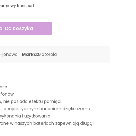
j Do Koszyka
o-jonowa
Marka:
Motorola
piło
lefonów
o, nie posiada efektu pamięci.
 specjalistycznym badaniom dzięki czemu
wykonania i użytkowania.
ne w naszych bateriach zapewniają długą i