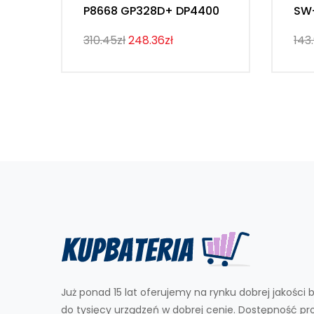
P8668 GP328D+ DP4400
SW
310.45zł
248.36zł
143
Już ponad 15 lat oferujemy na rynku dobrej jakości b
do tysięcy urządzeń w dobrej cenie. Dostępność p