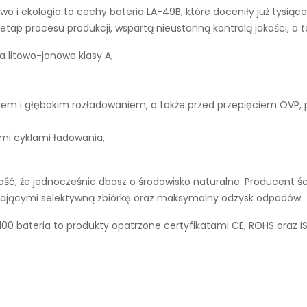
wo i ekologia to cechy
bateria LA-49B
, które doceniły już tysi
tap procesu produkcji, wspartą nieustanną kontrolą jakości, a 
a litowo-jonowe klasy A,
iem i głębokim rozładowaniem, a także przed przepięciem OVP,
ymi cyklami ładowania,
ć, że jednocześnie dbasz o środowisko naturalne. Producent śc
ierającymi selektywną zbiórkę oraz maksymalny odzysk odpadów.
0 bateria to produkty opatrzone certyfikatami CE, ROHS oraz I