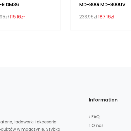
-9 DM36
MD-800i MD-800UV
.95zł
115.16zł
233.95zł
187.16zł
Information
FAQ
aterie, ładowarki i akcesoria
O nas
roduktów w magazynie. Szybka