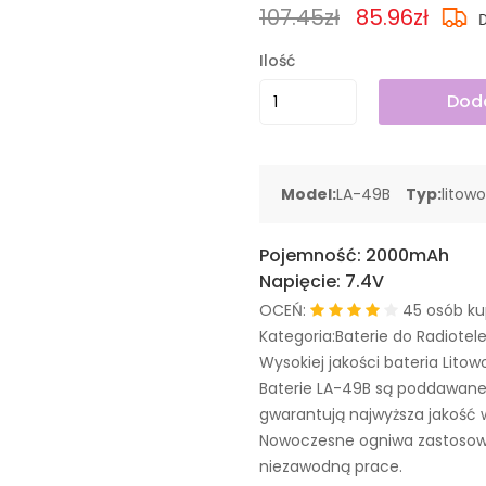
107.45zł
85.96zł
Ilość
Doda
Model:
LA-49B
Typ:
litow
Pojemność:
2000mAh
Napięcie:
7.4V
OCEŃ:
45 osób ku
Kategoria:Baterie do Radiote
Wysokiej jakości bateria Litow
Baterie LA-49B są poddawane
gwarantują najwyższa jakość 
Nowoczesne ogniwa zastosowa
niezawodną prace.