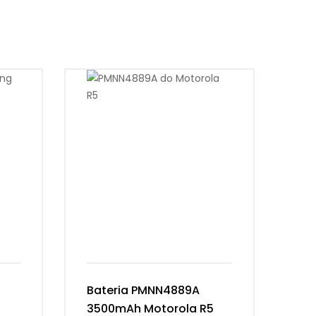
Bateria PMNN4889A
Ba
3500mAh Motorola R5
Ke