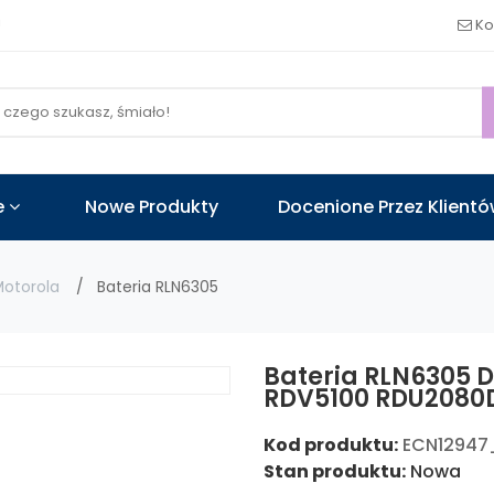
!
Ko
e
Nowe Produkty
Docenione Przez Klient
otorola
Bateria RLN6305
Bateria RLN6305 D
RDV5100 RDU2080
Kod produktu:
ECN12947
Stan produktu:
Nowa