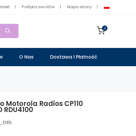
ntakt
Polityka zwrotów
Mapa strony
0
ów
O Nas
Dostawa I Płatność
o Motorola Radios CP110
D RDU4100
_Oth