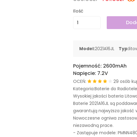
Ilość
Doda
Model:
2021A16JL
Typ:
lit
Pojemność:
2600mAh
Napięcie:
7.2V
OCEŃ:
29 osób ku
Kategoria:Baterie do Radiote
Wysokiej jakości bateria Litow
Baterie 2021A16JL są poddaw
gwarantują najwyższa jakość 
Nowoczesne ogniwa zastosowa
niezawodną prace.
- Zastępuje modele:
PMNN48