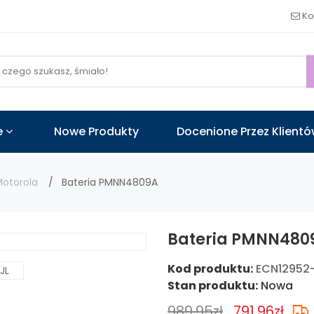
!
Ko
e
Nowe Produkty
Docenione Przez Klient
otorola
Bateria PMNN4809A
Bateria PMNN4809
Kod produktu:
ECN12952
Stan produktu:
Nowa
989.95zł
791.96zł