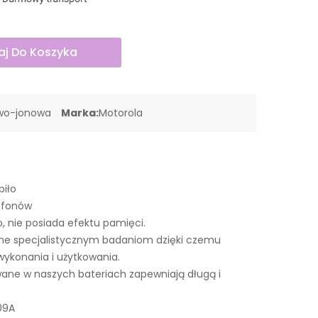
j Do Koszyka
owo-jonowa
Marka:
Motorola
piło
lefonów
o, nie posiada efektu pamięci.
ane specjalistycznym badaniom dzięki czemu
wykonania i użytkowania.
ne w naszych bateriach zapewniają długą i
09A