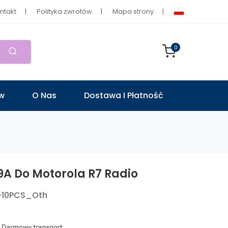
ntakt
Polityka zwrotów
Mapa strony
0
ów
O Nas
Dostawa I Płatność
A Do Motorola R7 Radio
-10PCS_Oth