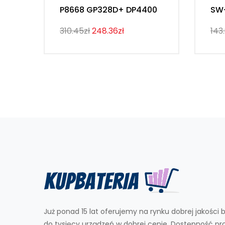
P8668 GP328D+ DP4400
SW
310.45zł
248.36zł
143
Już ponad 15 lat oferujemy na rynku dobrej jakości b
do tysięcy urządzeń w dobrej cenie. Dostępność p