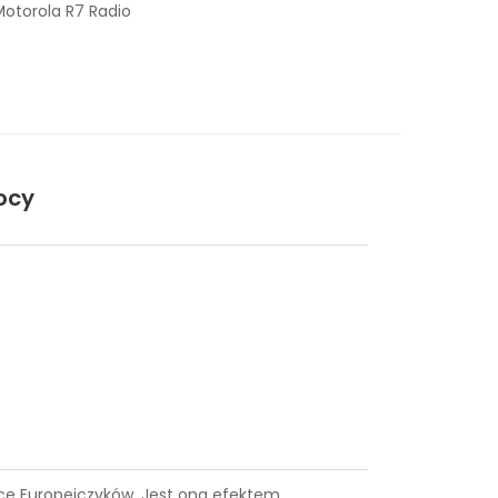
otorola R7 Radio
ocy
iące Europejczyków. Jest ona efektem