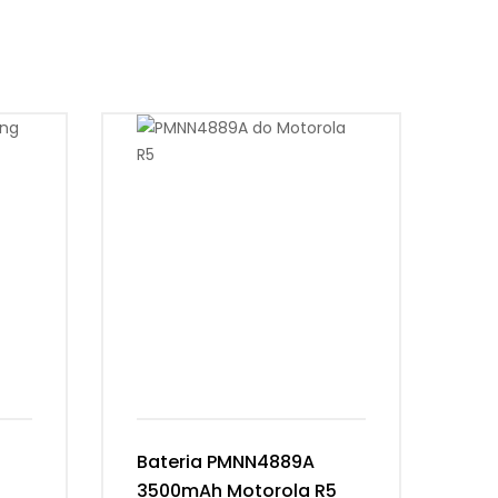
Bateria PMNN4889A
Ba
3500mAh Motorola R5
Ke