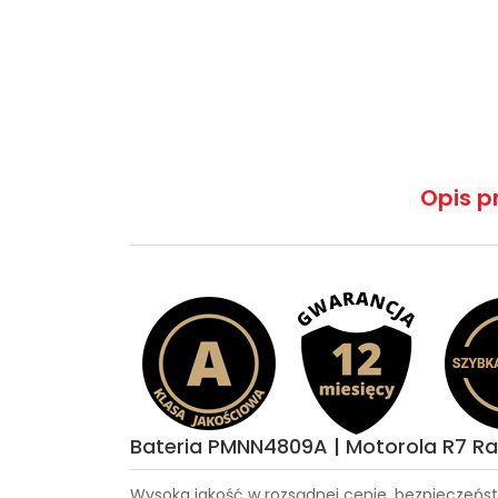
Opis p
Bateria PMNN4809A | Motorola R7 Ra
Wysoka jakość w rozsądnej cenie, bezpieczeńst