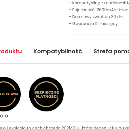
- Kompatybilny z modelami: M
- Pojemność: 2600mAh Li-Ion
- Darmowy zwrot do 30 dni
- Gwarancja 12 miesięcy
roduktu
Kompatybilność
Strefa pom
dio
wo i ekologia to cechy
bateria 2021A16JL
, które doceniły już tys