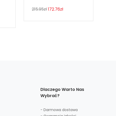
215.95zł
172.76zł
143
Dlaczego Warto Nas
Wybrać?
- Darmowa dostawa