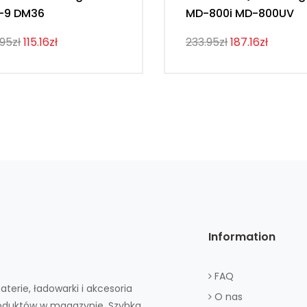
-9 DM36
MD-800i MD-800UV
.95zł
115.16zł
233.95zł
187.16zł
Information
FAQ
aterie, ładowarki i akcesoria
O nas
roduktów w magazynie. Szybka