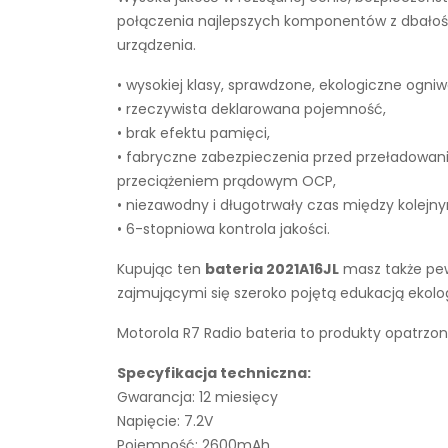
połączenia najlepszych komponentów z dbałości
urządzenia.
• wysokiej klasy, sprawdzone, ekologiczne ogniw
• rzeczywista deklarowana pojemność,
• brak efektu pamięci,
• fabryczne zabezpieczenia przed przeładowan
przeciążeniem prądowym OCP,
• niezawodny i długotrwały czas między kolejn
• 6-stopniowa kontrola jakości.
Kupując ten
bateria 2021A16JL
masz także pew
zajmującymi się szeroko pojętą edukacją ekol
Motorola R7 Radio bateria to produkty opatrzon
Specyfikacja techniczna:
Gwarancja: 12 miesięcy
Napięcie: 7.2V
Pojemność: 2600mAh