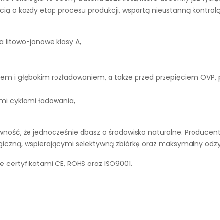
ą o każdy etap procesu produkcji, wspartą nieustanną kontrolą
a litowo-jonowe klasy A,
iem i głębokim rozładowaniem, a także przed przepięciem OVP,
ymi cyklami ładowania,
ność, że jednocześnie dbasz o środowisko naturalne. Producent 
ogiczną, wspierającymi selektywną zbiórkę oraz maksymalny odz
e certyfikatami CE, ROHS oraz ISO9001.