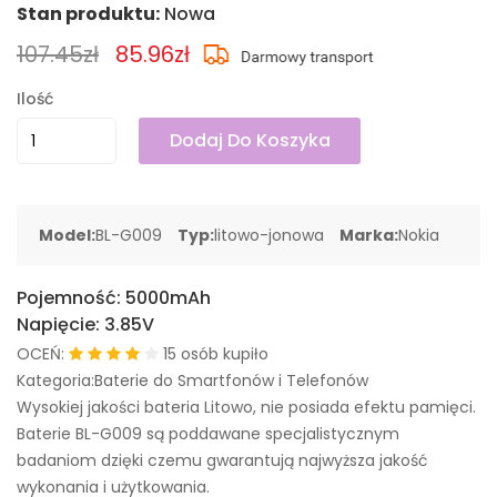
Stan produktu:
Nowa
107.45zł
85.96zł
Ilość
Dodaj Do Koszyka
Model:
BL-G009
Typ:
litowo-jonowa
Marka:
Nokia
Pojemność:
5000mAh
Napięcie:
3.85V
OCEŃ:
15 osób kupiło
Kategoria:Baterie do Smartfonów i Telefonów
Wysokiej jakości bateria Litowo, nie posiada efektu pamięci.
Baterie BL-G009 są poddawane specjalistycznym
badaniom dzięki czemu gwarantują najwyższa jakość
wykonania i użytkowania.