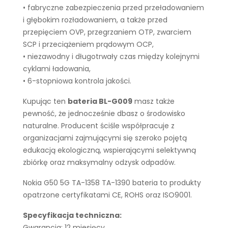
• fabryczne zabezpieczenia przed przeładowaniem
i głębokim rozładowaniem, a także przed
przepięciem OVP, przegrzaniem OTP, zwarciem
SCP i przeciążeniem prądowym OCP,
• niezawodny i długotrwały czas między kolejnymi
cyklami ładowania,
• 6-stopniowa kontrola jakości.
Kupując ten
bateria BL-G009
masz także
pewność, że jednocześnie dbasz o środowisko
naturalne. Producent ściśle współpracuje z
organizacjami zajmującymi się szeroko pojętą
edukacją ekologiczną, wspierającymi selektywną
zbiórkę oraz maksymalny odzysk odpadów.
Nokia G50 5G TA-1358 TA-1390 bateria to produkty
opatrzone certyfikatami CE, ROHS oraz ISO9001.
Specyfikacja techniczna:
Gwarancja: 12 miesięcy