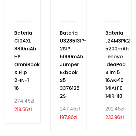
Bateria
Bateria
Bateria
CI04XL
U3285131P-
L24M3PK2
8810mAh
2S1P
5200mAh
HP
5000mAh
Lenovo
OmniBook
Jumper
IdeaPad
X Flip
EZbook
Slim 5
2-IN-1
S5
16AKP10
16
3376125-
14IAH10
2S
14IRH10
274.45zł
247.45zł
292.45zł
219.56zł
197.96zł
233.96zł