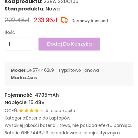
Kod produktu:
23BA1220C105
Stan produktu:
Nowa
292.45zł
233.96zł
Ilość
Dodaj Do Koszyka
Model:
GN574462L9
Typ:
litowo-jonowa
Marka:
Asus
Pojemność:
4705mAh
Napięcie:
15.48V
OCEŃ:
41 osób kupiło
Kategoria:Baterie do Laptopów
Wysokiej jakości bateria Litowo, nie posiada efektu pamięci.
Baterie GN574462L9 są poddawane specjalistycznym