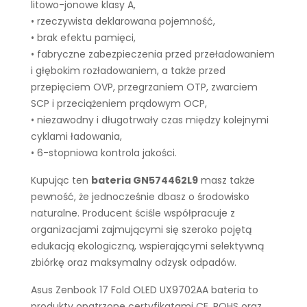
litowo-jonowe klasy A,
• rzeczywista deklarowana pojemność,
• brak efektu pamięci,
• fabryczne zabezpieczenia przed przeładowaniem
i głębokim rozładowaniem, a także przed
przepięciem OVP, przegrzaniem OTP, zwarciem
SCP i przeciążeniem prądowym OCP,
• niezawodny i długotrwały czas między kolejnymi
cyklami ładowania,
• 6-stopniowa kontrola jakości.
Kupując ten
bateria GN574462L9
masz także
pewność, że jednocześnie dbasz o środowisko
naturalne. Producent ściśle współpracuje z
organizacjami zajmującymi się szeroko pojętą
edukacją ekologiczną, wspierającymi selektywną
zbiórkę oraz maksymalny odzysk odpadów.
Asus Zenbook 17 Fold OLED UX9702AA bateria to
produkty opatrzone certyfikatami CE, ROHS oraz