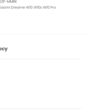
S2P-MMBK
Xiaomi Dreame W10 W10s W10 Pro
ocy