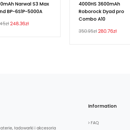
0mAh Narwal S3 Max
4000HS 3600mAh
and BP-6S1P-5000A
Roborock Dyad pro
Combo A10
.45zł
248.36zł
350.95zł
280.76zł
Information
FAQ
aterie, ładowarki i akcesoria