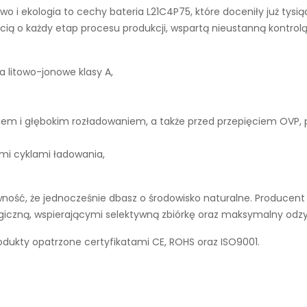
wo i ekologia to cechy
bateria L21C4P75
, które doceniły już tys
ą o każdy etap procesu produkcji, wspartą nieustanną kontrolą
a litowo-jonowe klasy A,
iem i głębokim rozładowaniem, a także przed przepięciem OVP,
ymi cyklami ładowania,
ość, że jednocześnie dbasz o środowisko naturalne. Producent 
ogiczną, wspierającymi selektywną zbiórkę oraz maksymalny odz
dukty opatrzone certyfikatami CE, ROHS oraz ISO9001.