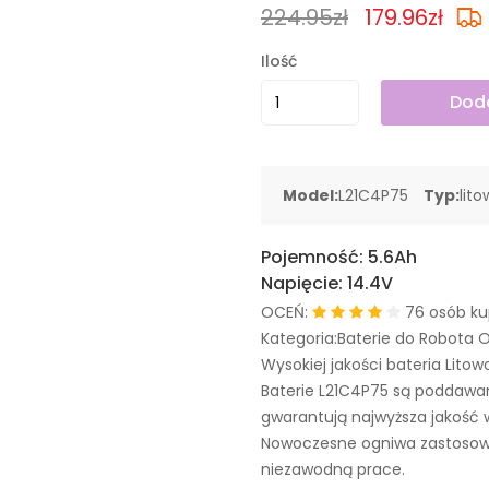
224.95zł
179.96zł
Ilość
Doda
Model:
L21C4P75
Typ:
lit
Pojemność:
5.6Ah
Napięcie:
14.4V
OCEŃ:
76 osób ku
Kategoria:Baterie do Robota 
Wysokiej jakości bateria Litow
Baterie L21C4P75 są poddawa
gwarantują najwyższa jakość 
Nowoczesne ogniwa zastosowa
niezawodną prace.