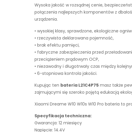
Wysoka jakość w rozsądnej cenie, bezpieczeńst
połączenia najlepszych komponentów z dbałości
urządzenia.
• wysokiej klasy, sprawdzone, ekologiczne ogniw
• rzeczywista deklarowana pojemność,
• brak efektu pamięci,
• fabryczne zabezpieczenia przed przeładowan
przeciążeniem prądowym OCP,
• niezawodny i długotrwały czas między kolejn
• 6-stopniowa kontrola jakości.
Kupując ten
bateria L21C4P75
masz także pewn
zajmującymi się szeroko pojętą edukacją ekol
Xiaomi Dreame W10 W10s W10 Pro bateria to pro
Specyfikacja techniczna:
Gwarancja: 12 miesięcy
Napięcie: 14.4V