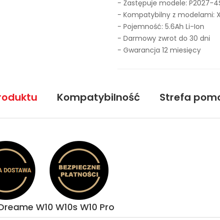
- Zastępuje modele:
P2027-4
- Kompatybilny z modelami: 
- Pojemność: 5.6Ah Li-Ion
- Darmowy zwrot do 30 dni
- Gwarancja 12 miesięcy
roduktu
Kompatybilność
Strefa pom
 Dreame W10 W10s W10 Pro