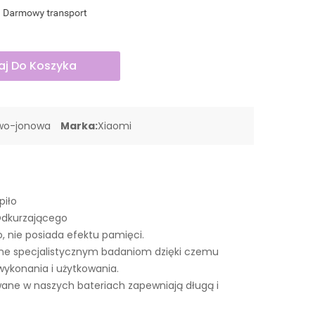
j Do Koszyka
owo-jonowa
Marka:
Xiaomi
piło
Odkurzającego
o, nie posiada efektu pamięci.
ne specjalistycznym badaniom dzięki czemu
wykonania i użytkowania.
ne w naszych bateriach zapewniają długą i