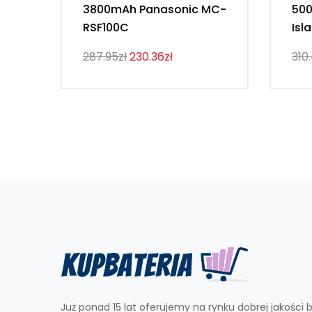
3800mAh Panasonic MC-
500
RSF100C
Isl
287.95zł
230.36zł
310
Już ponad 15 lat oferujemy na rynku dobrej jakości b