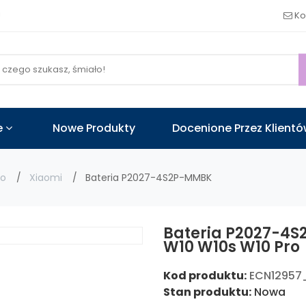
!
Ko
e
Nowe Produkty
Docenione Przez Klient
go
Xiaomi
Bateria P2027-4S2P-MMBK
Bateria P2027-4
W10 W10s W10 Pro
Kod produktu:
ECN12957
Stan produktu:
Nowa