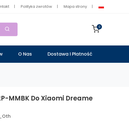
ntakt
Polityka zwrotów
Mapa strony
0
ów
O Nas
Dostawa I Płatność
S2P-MMBK Do Xiaomi Dreame
_Oth