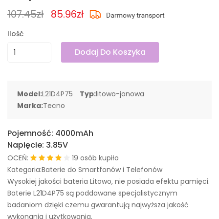
107.45zł
85.96zł
Ilość
Dodaj Do Koszyka
Model:
L21D4P75
Typ:
litowo-jonowa
Marka:
Tecno
Pojemność:
4000mAh
Napięcie:
3.85V
OCEŃ:
19 osób kupiło
Kategoria:Baterie do Smartfonów i Telefonów
Wysokiej jakości bateria Litowo, nie posiada efektu pamięci.
Baterie L21D4P75 są poddawane specjalistycznym
badaniom dzięki czemu gwarantują najwyższa jakość
wykonania i użytkowania.