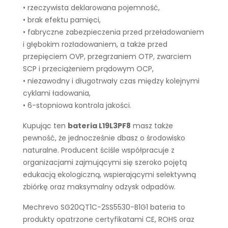
• rzeczywista deklarowana pojemność,
• brak efektu pamięci,
• fabryczne zabezpieczenia przed przeładowaniem
i głębokim rozładowaniem, a także przed
przepięciem OVP, przegrzaniem OTP, zwarciem
SCP i przeciążeniem prądowym OCP,
• niezawodny i długotrwały czas między kolejnymi
cyklami ładowania,
• 6-stopniowa kontrola jakości.
Kupując ten
bateria L19L3PF8
masz także
pewność, że jednocześnie dbasz o środowisko
naturalne. Producent ściśle współpracuje z
organizacjami zajmującymi się szeroko pojętą
edukacją ekologiczną, wspierającymi selektywną
zbiórkę oraz maksymalny odzysk odpadów.
Mechrevo SG20QT1C-2SS5530-B1G1 bateria to
produkty opatrzone certyfikatami CE, ROHS oraz