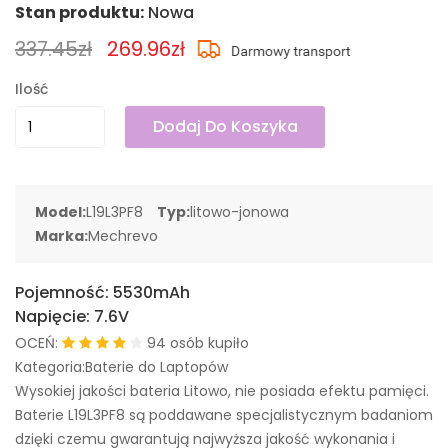
Stan produktu:
Nowa
337.45zł
269.96zł
Ilość
Dodaj Do Koszyka
Model:
L19L3PF8
Typ:
litowo-jonowa
Marka:
Mechrevo
Pojemność:
5530mAh
Napięcie:
7.6V
OCEŃ:
94 osób kupiło
Kategoria:Baterie do Laptopów
Wysokiej jakości bateria Litowo, nie posiada efektu pamięci.
Baterie L19L3PF8 są poddawane specjalistycznym badaniom
dzięki czemu gwarantują najwyższa jakość wykonania i