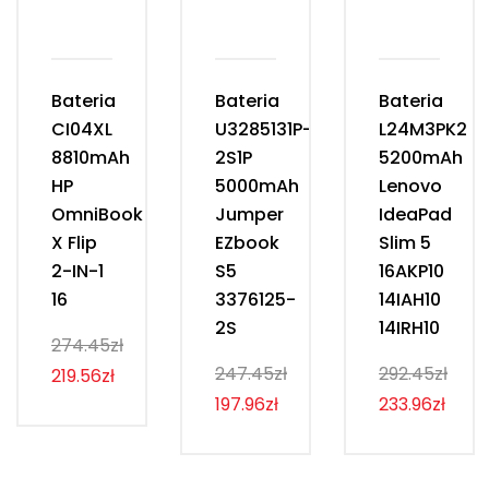
Bateria
Bateria
Bateria
CI04XL
U3285131P-
L24M3PK2
8810mAh
2S1P
5200mAh
HP
5000mAh
Lenovo
OmniBook
Jumper
IdeaPad
X Flip
EZbook
Slim 5
2-IN-1
S5
16AKP10
16
3376125-
14IAH10
2S
14IRH10
274.45zł
247.45zł
292.45zł
219.56zł
197.96zł
233.96zł