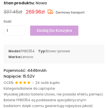
Stan produktu:
Nowa
337.45zł
269.96zł
Ilość
Dodaj Do Koszyka
Model:
FPB0354
Typ:
litowo-jonowa
Marka:
Lenovo
Pojemność:
4446mAh
Napięcie:
15.52V
OCEŃ:
24 osób kupiło
Kategoria:Baterie do Laptopów
Wysokiej jakości bateria Litowo, nie posiada efektu pamięci.
Baterie FPB0354 są poddawane specjalistycznym
badaniom dzięki czemu gwarantują najwyższa jakość