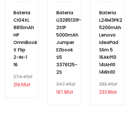
Bateria
Bateria
Bateria
CI04XL
U3285131P-
L24M3PK2
8810mAh
2S1P
5200mAh
HP
5000mAh
Lenovo
OmniBook
Jumper
IdeaPad
X Flip
EZbook
Slim 5
2-IN-1
S5
16AKP10
16
3376125-
14IAH10
2S
14IRH10
274.45zł
247.45zł
292.45zł
219.56zł
197.96zł
233.96zł