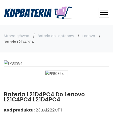
Strona główna
Baterie do Laptopów
Lenovo
Bateria L21D4PC4
Bateria L21D4PC4 Do Lenovo
L21C4PC4 L21D4PC4
Kod produktu:
23BA1222C111