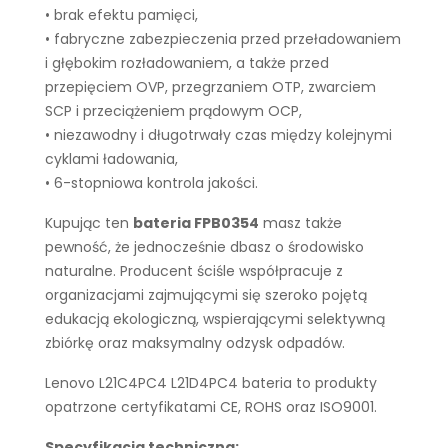
• brak efektu pamięci,
• fabryczne zabezpieczenia przed przeładowaniem
i głębokim rozładowaniem, a także przed
przepięciem OVP, przegrzaniem OTP, zwarciem
SCP i przeciążeniem prądowym OCP,
• niezawodny i długotrwały czas między kolejnymi
cyklami ładowania,
• 6-stopniowa kontrola jakości.
Kupując ten
bateria FPB0354
masz także
pewność, że jednocześnie dbasz o środowisko
naturalne. Producent ściśle współpracuje z
organizacjami zajmującymi się szeroko pojętą
edukacją ekologiczną, wspierającymi selektywną
zbiórkę oraz maksymalny odzysk odpadów.
Lenovo L21C4PC4 L21D4PC4 bateria to produkty
opatrzone certyfikatami CE, ROHS oraz ISO9001.
Specyfikacja techniczna: