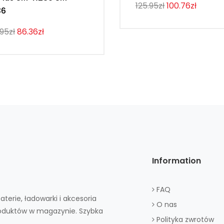
125.95zł
100.76zł
36
.95zł
86.36zł
Information
FAQ
aterie, ładowarki i akcesoria
O nas
roduktów w magazynie. Szybka
Polityka zwrotów