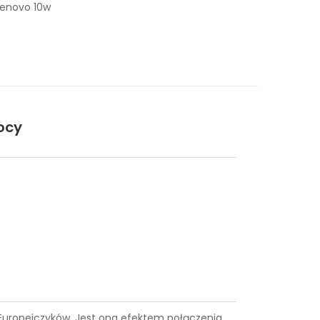
Lenovo 10w
ocy
e Europejczyków. Jest ona efektem połączenia