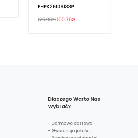
FHPK26106133P
ML
125.95zł
100.76zł
193
Dlaczego Warto Nas
Wybrać?
- Darmowa dostawa
- Gwarancja jakości