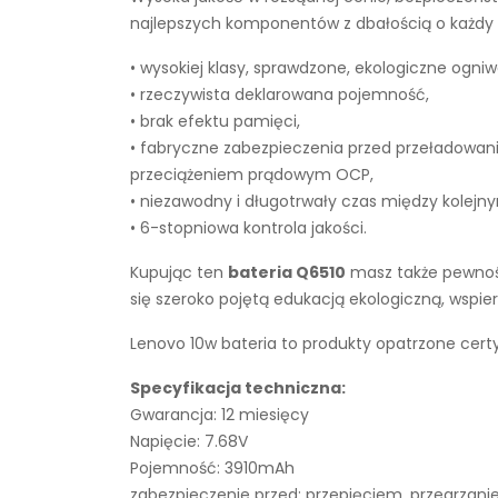
najlepszych komponentów z dbałością o każdy e
• wysokiej klasy, sprawdzone, ekologiczne ogniw
• rzeczywista deklarowana pojemność,
• brak efektu pamięci,
• fabryczne zabezpieczenia przed przeładowan
przeciążeniem prądowym OCP,
• niezawodny i długotrwały czas między kolejn
• 6-stopniowa kontrola jakości.
Kupując ten
bateria Q6510
masz także pewność
się szeroko pojętą edukacją ekologiczną, wsp
Lenovo 10w bateria to produkty opatrzone certy
Specyfikacja techniczna:
Gwarancja: 12 miesięcy
Napięcie: 7.68V
Pojemność: 3910mAh
zabezpieczenie przed: przepięciem, przegrza