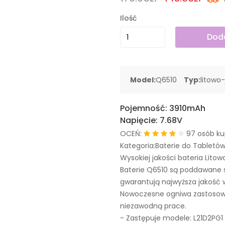
Ilość
Doda
Model:
Q6510
Typ:
litowo
Pojemność:
3910mAh
Napięcie:
7.68V
OCEŃ:
97 osób ku
Kategoria:Baterie do Tabletó
Wysokiej jakości bateria Litow
Baterie Q6510 są poddawane 
gwarantują najwyższa jakość 
Nowoczesne ogniwa zastosowa
niezawodną prace.
- Zastępuje modele:
L21D2PG1