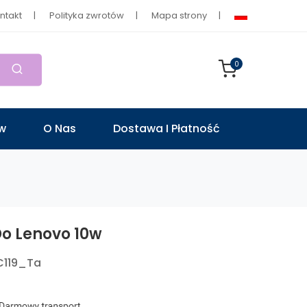
ntakt
Polityka zwrotów
Mapa strony
0
ów
O Nas
Dostawa I Płatność
Do Lenovo 10w
C119_Ta