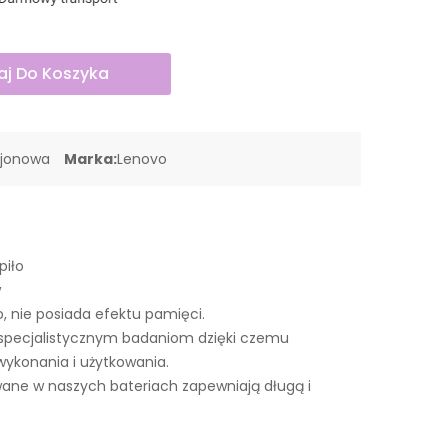
j Do Koszyka
-jonowa
Marka:
Lenovo
piło
w
o, nie posiada efektu pamięci.
specjalistycznym badaniom dzięki czemu
wykonania i użytkowania.
ne w naszych bateriach zapewniają długą i