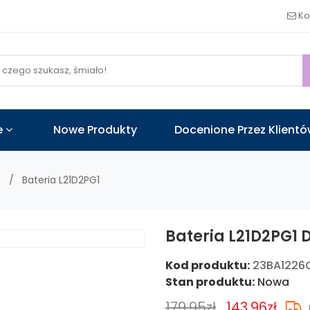
!
Ko
e
Nowe Produkty
Docenione Przez Klient
Bateria L21D2PG1
Bateria L21D2PG1 
Kod produktu:
23BA1226
Stan produktu:
Nowa
179.95zł
143.96zł