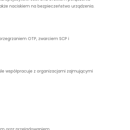
także naciskiem na bezpieczeństwo urządzenia.
 przegrzaniem OTP, zwarciem SCP i
śle współpracuje z organizacjami zajmującymi
iem oraz przeładowaniem