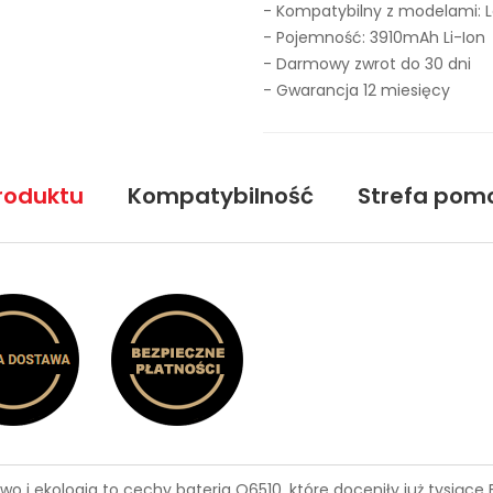
- Kompatybilny z modelami: 
- Pojemność: 3910mAh Li-Ion
- Darmowy zwrot do 30 dni
- Gwarancja 12 miesięcy
roduktu
Kompatybilność
Strefa pom
wo i ekologia to cechy
bateria Q6510
, które doceniły już tysiąc