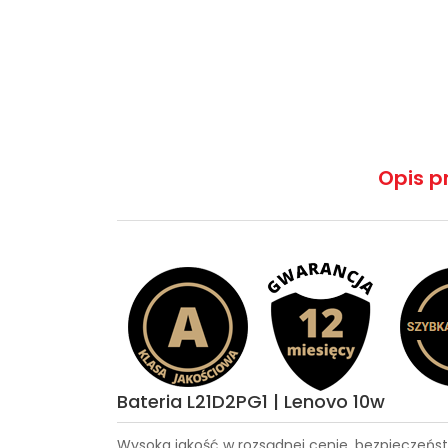
Opis p
Bateria L21D2PG1 | Lenovo 10w
Wysoka jakość w rozsądnej cenie, bezpieczeńst