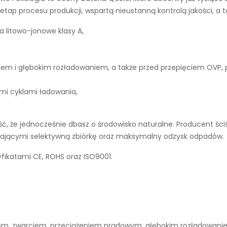
tap procesu produkcji, wspartą nieustanną kontrolą jakości, a 
a litowo-jonowe klasy A,
iem i głębokim rozładowaniem, a także przed przepięciem OVP,
ymi cyklami ładowania,
, że jednocześnie dbasz o środowisko naturalne. Producent ści
ierającymi selektywną zbiórkę oraz maksymalny odzysk odpadów.
fikatami CE, ROHS oraz ISO9001.
niem, zwarciem, przeciążeniem prądowym, głębokim rozładowan