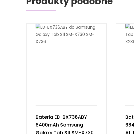
Produkty podobne
Bateria EB-BX736ABY
Bat
8400mAh Samsung
68
Galaxy Tab S11 SM-X730
A11