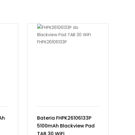
Ah
Bateria FHPK26106133P
Ba
5100mAh Blackview Pad
63
TAB 30 WiFi
Ma