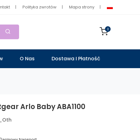
ntakt
Polityka zwrotów
Mapa strony
0
ów
O Nas
Dostawa I Płatność
tgear Arlo Baby ABA1100
_Oth