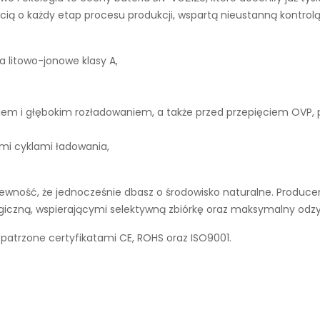
ą o każdy etap procesu produkcji, wspartą nieustanną kontrolą
a litowo-jonowe klasy A,
iem i głębokim rozładowaniem, a także przed przepięciem OVP,
ymi cyklami ładowania,
wność, że jednocześnie dbasz o środowisko naturalne. Producen
ogiczną, wspierającymi selektywną zbiórkę oraz maksymalny odz
opatrzone certyfikatami CE, ROHS oraz ISO9001.