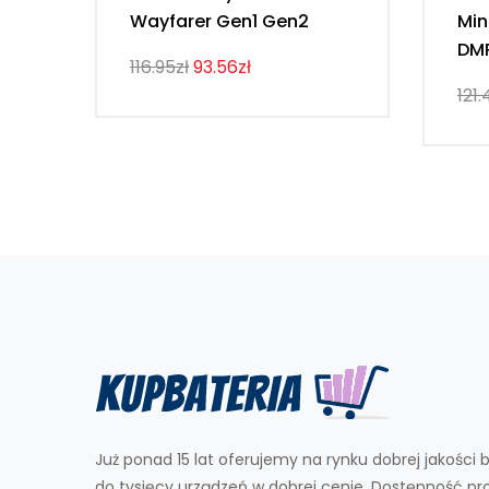
Wayfarer Gen1 Gen2
Min
DM
116.95zł
93.56zł
121.
Już ponad 15 lat oferujemy na rynku dobrej jakości b
do tysięcy urządzeń w dobrej cenie. Dostępność p