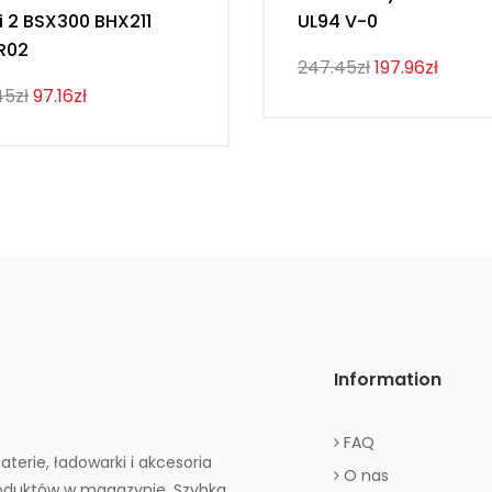
i 2 BSX300 BHX211
UL94 V-0
R02
247.45zł
197.96zł
45zł
97.16zł
Information
FAQ
aterie, ładowarki i akcesoria
O nas
roduktów w magazynie. Szybka