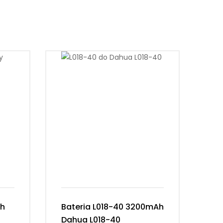
Ah
Bateria L018-40 3200mAh
Ba
Dahua L018-40
3.