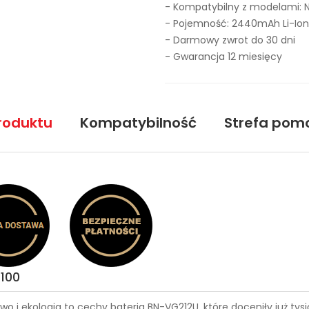
- Kompatybilny z modelami: N
- Pojemność: 2440mAh Li-Ion
- Darmowy zwrot do 30 dni
- Gwarancja 12 miesięcy
roduktu
Kompatybilność
Strefa pom
1100
wo i ekologia to cechy
bateria BN-VG212U
, które doceniły już t