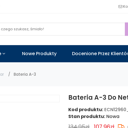
!
Ko
e
Nowe Produkty
Docenione Przez Klient
ar
Bateria A-3
Bateria A-3 Do Ne
Kod produktu:
ECN12960
Stan produktu:
Nowa
134.95zł
107.96zł