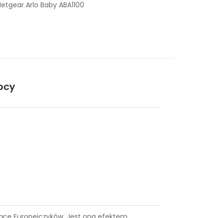
etgear Arlo Baby ABA1100
ocy
ysiące Europejczyków. Jest ona efektem