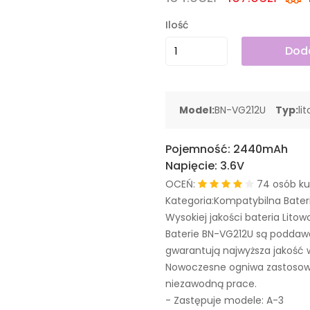
Ilość
Doda
Model:
BN-VG212U
Typ:
li
Pojemność:
2440mAh
Napięcie:
3.6V
OCEŃ:
74 osób ku
Kategoria:Kompatybilna Bater
Wysokiej jakości bateria Litow
Baterie BN-VG212U są poddaw
gwarantują najwyższa jakość 
Nowoczesne ogniwa zastosowa
niezawodną prace.
- Zastępuje modele:
A-3