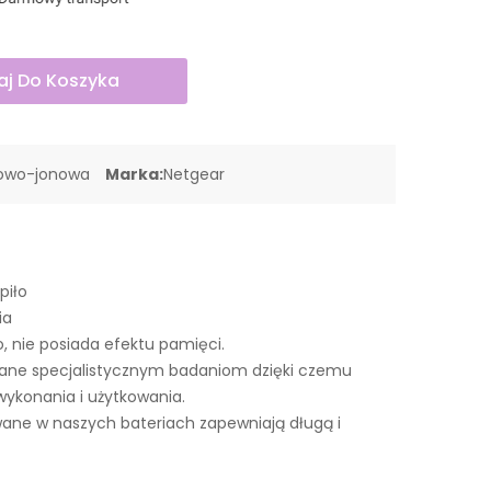
j Do Koszyka
towo-jonowa
Marka:
Netgear
piło
ia
o, nie posiada efektu pamięci.
ane specjalistycznym badaniom dzięki czemu
wykonania i użytkowania.
ne w naszych bateriach zapewniają długą i