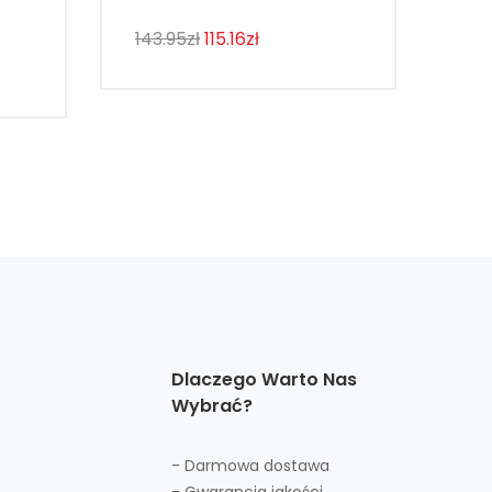
BH
143.95zł
115.16zł
116
Dlaczego Warto Nas
Wybrać?
- Darmowa dostawa