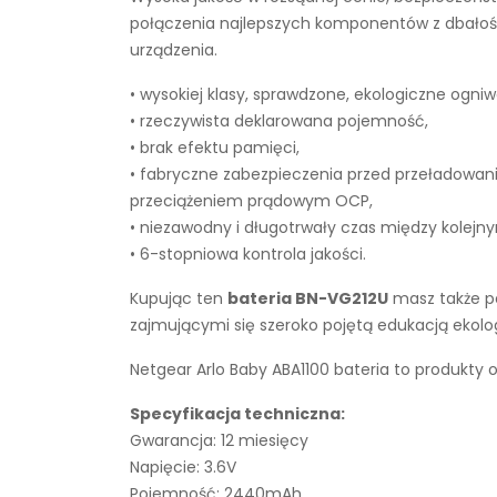
połączenia najlepszych komponentów z dbałości
urządzenia.
• wysokiej klasy, sprawdzone, ekologiczne ogniw
• rzeczywista deklarowana pojemność,
• brak efektu pamięci,
• fabryczne zabezpieczenia przed przeładowan
przeciążeniem prądowym OCP,
• niezawodny i długotrwały czas między kolejn
• 6-stopniowa kontrola jakości.
Kupując ten
bateria BN-VG212U
masz także pe
zajmującymi się szeroko pojętą edukacją ekol
Netgear Arlo Baby ABA1100 bateria to produkty 
Specyfikacja techniczna:
Gwarancja: 12 miesięcy
Napięcie: 3.6V
Pojemność: 2440mAh