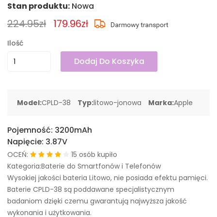
Stan produktu:
Nowa
224.95zł
179.96zł
Ilość
Dodaj Do Koszyka
Model:
CPLD-38
Typ:
litowo-jonowa
Marka:
Apple
Pojemność:
3200mAh
Napięcie:
3.87V
OCEŃ:
15 osób kupiło
Kategoria:Baterie do Smartfonów i Telefonów
Wysokiej jakości bateria Litowo, nie posiada efektu pamięci.
Baterie CPLD-38 są poddawane specjalistycznym
badaniom dzięki czemu gwarantują najwyższa jakość
wykonania i użytkowania.