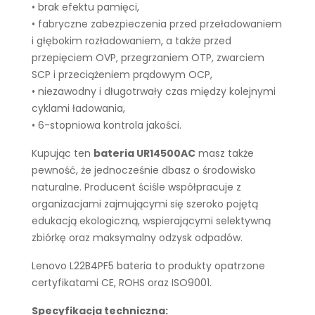
• brak efektu pamięci,
• fabryczne zabezpieczenia przed przeładowaniem
i głębokim rozładowaniem, a także przed
przepięciem OVP, przegrzaniem OTP, zwarciem
SCP i przeciążeniem prądowym OCP,
• niezawodny i długotrwały czas między kolejnymi
cyklami ładowania,
• 6-stopniowa kontrola jakości.
Kupując ten
bateria UR14500AC
masz także
pewność, że jednocześnie dbasz o środowisko
naturalne. Producent ściśle współpracuje z
organizacjami zajmującymi się szeroko pojętą
edukacją ekologiczną, wspierającymi selektywną
zbiórkę oraz maksymalny odzysk odpadów.
Lenovo L22B4PF5 bateria to produkty opatrzone
certyfikatami CE, ROHS oraz ISO9001.
Specyfikacja techniczna: