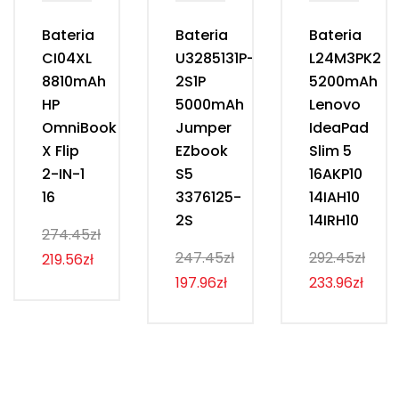
Bateria
Bateria
Bateria
CI04XL
U3285131P-
L24M3PK2
8810mAh
2S1P
5200mAh
HP
5000mAh
Lenovo
OmniBook
Jumper
IdeaPad
X Flip
EZbook
Slim 5
2-IN-1
S5
16AKP10
16
3376125-
14IAH10
2S
14IRH10
274.45zł
247.45zł
292.45zł
219.56zł
197.96zł
233.96zł