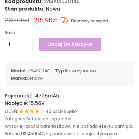
Kod produktu:
24BA0103C145
Stan produktu:
Nowa
269.95zł
215.96zł
Ilość
Dodaj Do Koszyka
Model:
UR14500AC
Typ:
litowo-jonowa
Marka:
Lenovo
Pojemność:
4725mAh
Napięcie:
15.56V
OCEŃ:
45 osób kupiło
Kategoria:Baterie do Laptopów
Wysokiej jakości bateria Litowo, nie posiada efektu pamięci.
Baterie UR14500AC są poddawane specjalistycznym