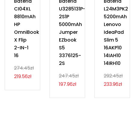
Bateria
Bateria
Bateria
CI04XL
U3285131P-
L24M3PK2
8810mAh
2S1P
5200mAh
HP
5000mAh
Lenovo
OmniBook
Jumper
IdeaPad
X Flip
EZbook
Slim 5
2-IN-1
S5
16AKP10
16
3376125-
14IAH10
2S
14IRH10
274.45zł
247.45zł
292.45zł
219.56zł
197.96zł
233.96zł