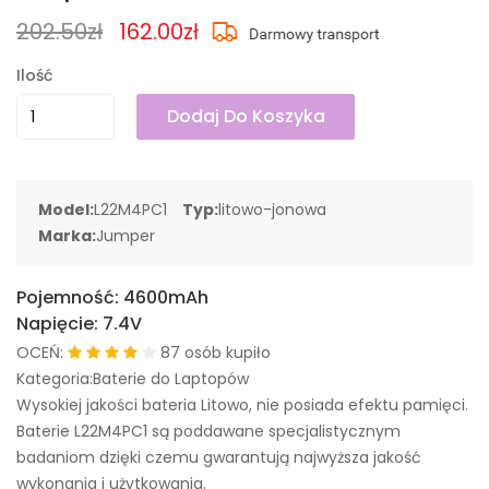
202.50zł
162.00zł
Ilość
Dodaj Do Koszyka
Model:
L22M4PC1
Typ:
litowo-jonowa
Marka:
Jumper
Pojemność:
4600mAh
Napięcie:
7.4V
OCEŃ:
87 osób kupiło
Kategoria:Baterie do Laptopów
Wysokiej jakości bateria Litowo, nie posiada efektu pamięci.
Baterie L22M4PC1 są poddawane specjalistycznym
badaniom dzięki czemu gwarantują najwyższa jakość
wykonania i użytkowania.