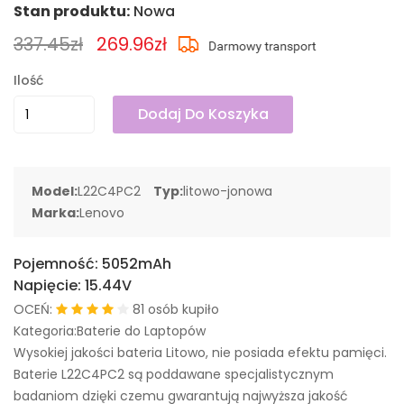
Stan produktu:
Nowa
337.45zł
269.96zł
Ilość
Dodaj Do Koszyka
Model:
L22C4PC2
Typ:
litowo-jonowa
Marka:
Lenovo
Pojemność:
5052mAh
Napięcie:
15.44V
OCEŃ:
81 osób kupiło
Kategoria:Baterie do Laptopów
Wysokiej jakości bateria Litowo, nie posiada efektu pamięci.
Baterie L22C4PC2 są poddawane specjalistycznym
badaniom dzięki czemu gwarantują najwyższa jakość