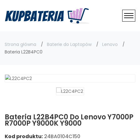
Strona główna
Baterie do Laptopów
Lenovo
Bateria L22B4PC0
Bateria L22B4PC0 Do Lenovo Y7000P
R7000P Y9000K Y9000
Kod produktu:
24BA0104C150