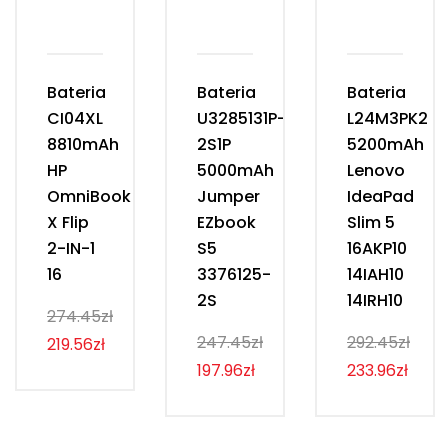
Bateria
Bateria
Bateria
CI04XL
U3285131P-
L24M3PK2
8810mAh
2S1P
5200mAh
HP
5000mAh
Lenovo
OmniBook
Jumper
IdeaPad
X Flip
EZbook
Slim 5
2-IN-1
S5
16AKP10
16
3376125-
14IAH10
2S
14IRH10
274.45zł
247.45zł
292.45zł
219.56zł
197.96zł
233.96zł