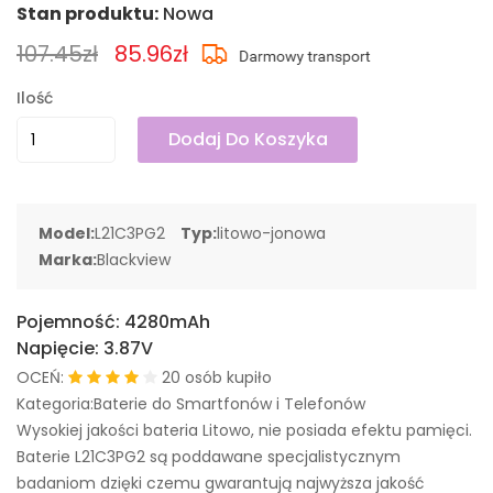
Stan produktu:
Nowa
107.45zł
85.96zł
Ilość
Dodaj Do Koszyka
Model:
L21C3PG2
Typ:
litowo-jonowa
Marka:
Blackview
Pojemność:
4280mAh
Napięcie:
3.87V
OCEŃ:
20 osób kupiło
Kategoria:Baterie do Smartfonów i Telefonów
Wysokiej jakości bateria Litowo, nie posiada efektu pamięci.
Baterie L21C3PG2 są poddawane specjalistycznym
badaniom dzięki czemu gwarantują najwyższa jakość