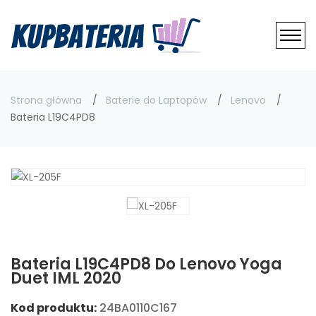
Strona główna
Baterie do Laptopów
Lenovo
Bateria L19C4PD8
Bateria L19C4PD8 Do Lenovo Yoga
Duet IML 2020
Kod produktu:
24BA0110C167