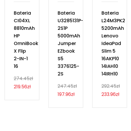
Bateria
Bateria
Bateria
CI04XL
U3285131P-
L24M3PK2
8810mAh
2S1P
5200mAh
HP
5000mAh
Lenovo
OmniBook
Jumper
IdeaPad
X Flip
EZbook
Slim 5
2-IN-1
S5
16AKP10
16
3376125-
14IAH10
2S
14IRH10
274.45zł
247.45zł
292.45zł
219.56zł
197.96zł
233.96zł