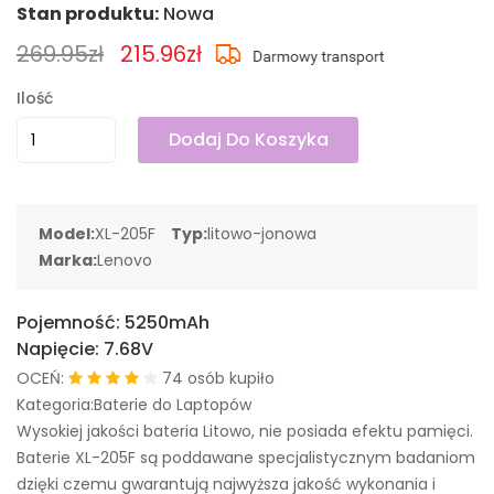
Stan produktu:
Nowa
269.95zł
215.96zł
Ilość
Dodaj Do Koszyka
Model:
XL-205F
Typ:
litowo-jonowa
Marka:
Lenovo
Pojemność:
5250mAh
Napięcie:
7.68V
OCEŃ:
74 osób kupiło
Kategoria:Baterie do Laptopów
Wysokiej jakości bateria Litowo, nie posiada efektu pamięci.
Baterie XL-205F są poddawane specjalistycznym badaniom
dzięki czemu gwarantują najwyższa jakość wykonania i