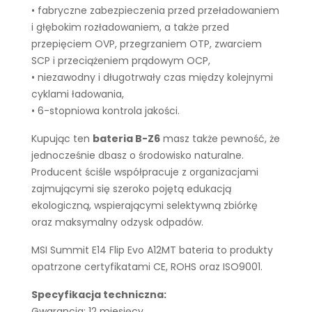
• fabryczne zabezpieczenia przed przeładowaniem
i głębokim rozładowaniem, a także przed
przepięciem OVP, przegrzaniem OTP, zwarciem
SCP i przeciążeniem prądowym OCP,
• niezawodny i długotrwały czas między kolejnymi
cyklami ładowania,
• 6-stopniowa kontrola jakości.
Kupując ten
bateria B-Z6
masz także pewność, że
jednocześnie dbasz o środowisko naturalne.
Producent ściśle współpracuje z organizacjami
zajmującymi się szeroko pojętą edukacją
ekologiczną, wspierającymi selektywną zbiórkę
oraz maksymalny odzysk odpadów.
MSI Summit E14 Flip Evo A12MT bateria to produkty
opatrzone certyfikatami CE, ROHS oraz ISO9001.
Specyfikacja techniczna:
Gwarancja: 12 miesięcy