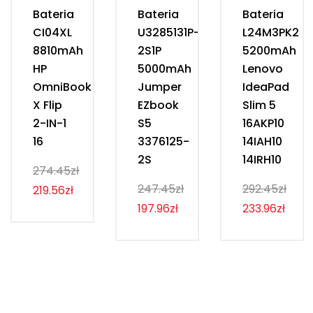
Bateria
Bateria
Bateria
CI04XL
U3285131P-
L24M3PK2
8810mAh
2S1P
5200mAh
HP
5000mAh
Lenovo
OmniBook
Jumper
IdeaPad
X Flip
EZbook
Slim 5
2-IN-1
S5
16AKP10
16
3376125-
14IAH10
2S
14IRH10
274.45zł
247.45zł
292.45zł
219.56zł
197.96zł
233.96zł