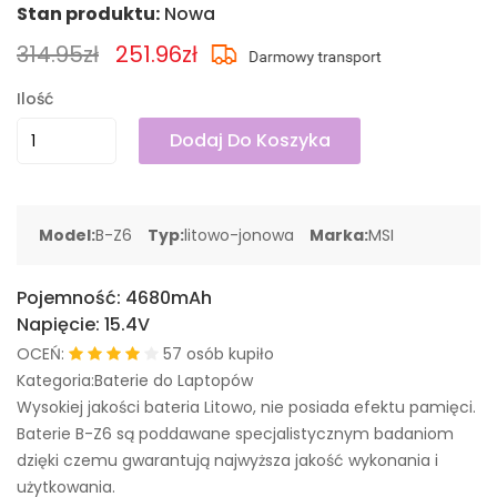
Stan produktu:
Nowa
314.95zł
251.96zł
Ilość
Dodaj Do Koszyka
Model:
B-Z6
Typ:
litowo-jonowa
Marka:
MSI
Pojemność:
4680mAh
Napięcie:
15.4V
OCEŃ:
57 osób kupiło
Kategoria:Baterie do Laptopów
Wysokiej jakości bateria Litowo, nie posiada efektu pamięci.
Baterie B-Z6 są poddawane specjalistycznym badaniom
dzięki czemu gwarantują najwyższa jakość wykonania i
użytkowania.