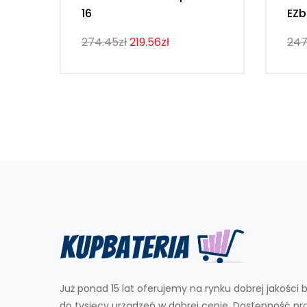
16
EZb
274.45zł
219.56zł
247
Już ponad 15 lat oferujemy na rynku dobrej jakości b
do tysięcy urządzeń w dobrej cenie. Dostępność p