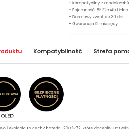
- Kompatybilny z modelami: X
- Pojemność: 8572mAh Li-Ion
- Darmowy zwrot do 30 dni
- Gwarancja 12 miesięcy
roduktu
Kompatybilność
Strefa pom
1 OLED
wo i ekologia to cechy
bateria L20D3P72
, które doceniły już ty