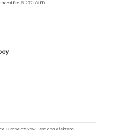
iaomi Pro 15 2021 OLED
ocy
siące Europejczyków. Jest ona efektem