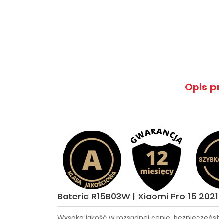
Opis p
Bateria R15B03W | Xiaomi Pro 15 202
Wysoka jakość w rozsądnej cenie, bezpieczeńst