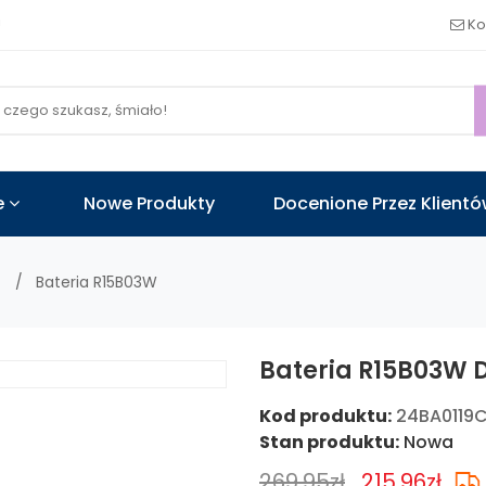
!
Ko
e
Nowe Produkty
Docenione Przez Klient
Bateria R15B03W
Bateria R15B03W D
Kod produktu:
24BA0119C
Stan produktu:
Nowa
269.95zł
215.96zł