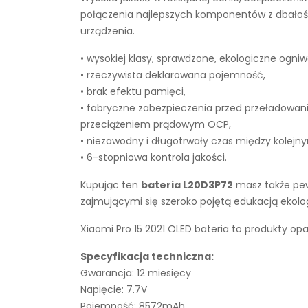
połączenia najlepszych komponentów z dbałości
urządzenia.
• wysokiej klasy, sprawdzone, ekologiczne ogniw
• rzeczywista deklarowana pojemność,
• brak efektu pamięci,
• fabryczne zabezpieczenia przed przeładowan
przeciążeniem prądowym OCP,
• niezawodny i długotrwały czas między kolejn
• 6-stopniowa kontrola jakości.
Kupując ten
bateria L20D3P72
masz także pew
zajmującymi się szeroko pojętą edukacją ekol
Xiaomi Pro 15 2021 OLED bateria to produkty op
Specyfikacja techniczna:
Gwarancja: 12 miesięcy
Napięcie: 7.7V
Pojemność: 8572mAh