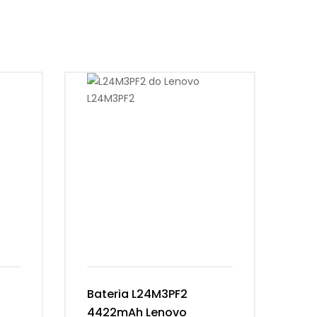
Bateria L24M3PF2
Ba
4422mAh Lenovo
54