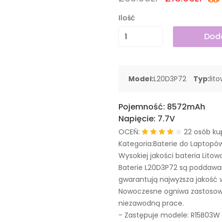
Ilość
Doda
Model:
L20D3P72
Typ:
lit
Pojemność:
8572mAh
Napięcie:
7.7V
OCEŃ:
22 osób ku
Kategoria:Baterie do Laptopó
Wysokiej jakości bateria Litow
Baterie L20D3P72 są poddawa
gwarantują najwyższa jakość 
Nowoczesne ogniwa zastosowa
niezawodną prace.
- Zastępuje modele:
R15B03W