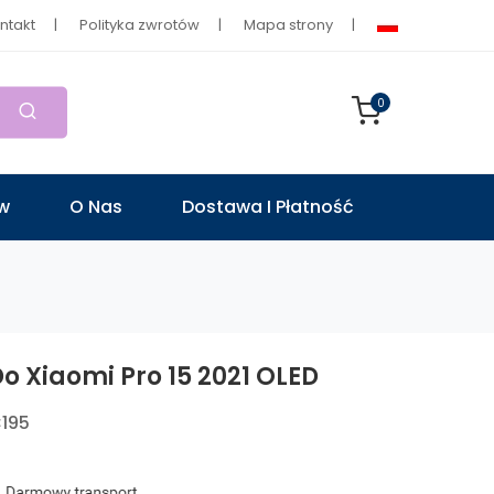
ntakt
Polityka zwrotów
Mapa strony
0
ów
O Nas
Dostawa I Płatność
o Xiaomi Pro 15 2021 OLED
195