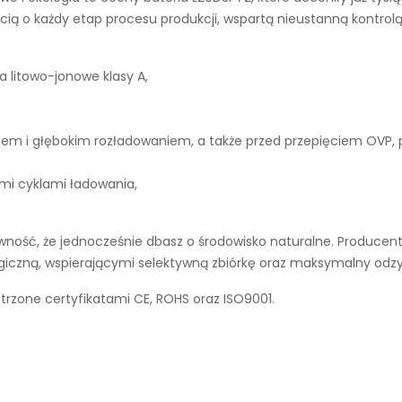
ą o każdy etap procesu produkcji, wspartą nieustanną kontrolą
a litowo-jonowe klasy A,
iem i głębokim rozładowaniem, a także przed przepięciem OVP,
ymi cyklami ładowania,
ność, że jednocześnie dbasz o środowisko naturalne. Producent 
ogiczną, wspierającymi selektywną zbiórkę oraz maksymalny odz
atrzone certyfikatami CE, ROHS oraz ISO9001.