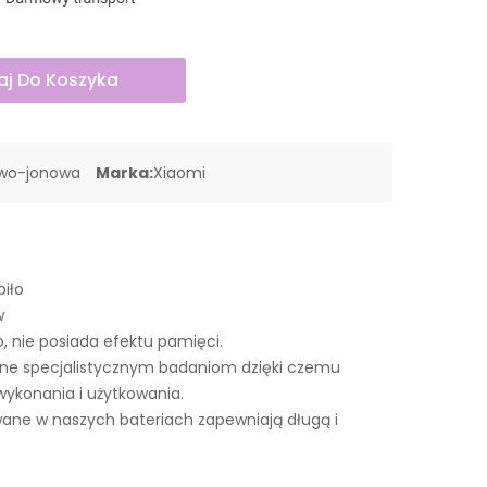
j Do Koszyka
owo-jonowa
Marka:
Xiaomi
piło
w
o, nie posiada efektu pamięci.
ne specjalistycznym badaniom dzięki czemu
wykonania i użytkowania.
ne w naszych bateriach zapewniają długą i