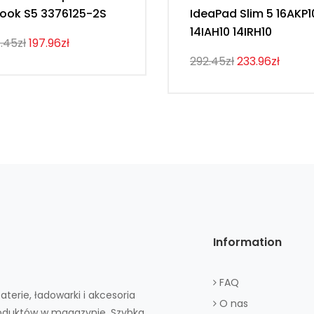
ook S5 3376125-2S
IdeaPad Slim 5 16AKP1
14IAH10 14IRH10
.45zł
197.96zł
292.45zł
233.96zł
Information
FAQ
aterie, ładowarki i akcesoria
O nas
roduktów w magazynie. Szybka