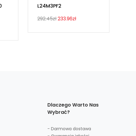
0
L24M3PF2
Th
292.45zł
233.96zł
274
Dlaczego Warto Nas
Wybrać?
- Darmowa dostawa