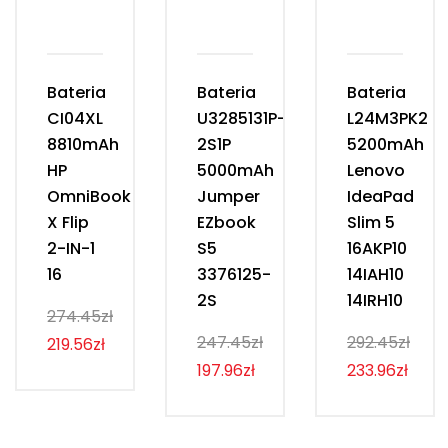
Bateria
Bateria
Bateria
CI04XL
U3285131P-
L24M3PK2
8810mAh
2S1P
5200mAh
HP
5000mAh
Lenovo
OmniBook
Jumper
IdeaPad
X Flip
EZbook
Slim 5
2-IN-1
S5
16AKP10
16
3376125-
14IAH10
2S
14IRH10
274.45zł
247.45zł
292.45zł
219.56zł
197.96zł
233.96zł