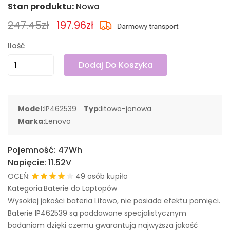
Stan produktu:
Nowa
247.45zł
197.96zł
Ilość
Dodaj Do Koszyka
Model:
IP462539
Typ:
litowo-jonowa
Marka:
Lenovo
Pojemność:
47Wh
Napięcie:
11.52V
OCEŃ:
49 osób kupiło
Kategoria:Baterie do Laptopów
Wysokiej jakości bateria Litowo, nie posiada efektu pamięci.
Baterie IP462539 są poddawane specjalistycznym
badaniom dzięki czemu gwarantują najwyższa jakość