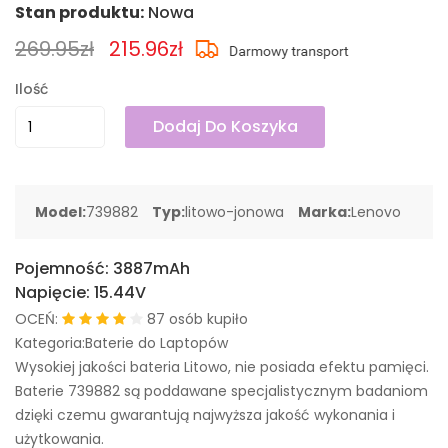
Stan produktu:
Nowa
269.95zł
215.96zł
Ilość
Dodaj Do Koszyka
Model:
739882
Typ:
litowo-jonowa
Marka:
Lenovo
Pojemność:
3887mAh
Napięcie:
15.44V
OCEŃ:
87 osób kupiło
Kategoria:Baterie do Laptopów
Wysokiej jakości bateria Litowo, nie posiada efektu pamięci.
Baterie 739882 są poddawane specjalistycznym badaniom
dzięki czemu gwarantują najwyższa jakość wykonania i
użytkowania.