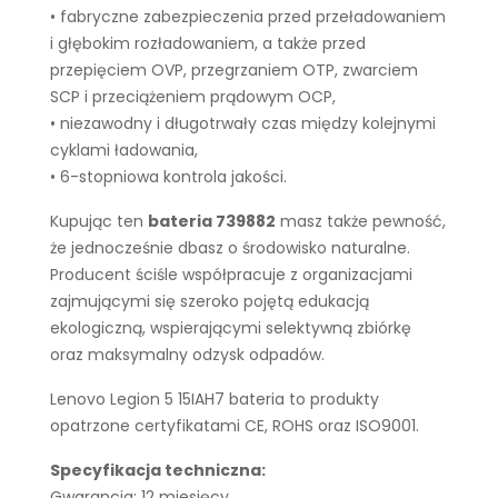
• fabryczne zabezpieczenia przed przeładowaniem
i głębokim rozładowaniem, a także przed
przepięciem OVP, przegrzaniem OTP, zwarciem
SCP i przeciążeniem prądowym OCP,
• niezawodny i długotrwały czas między kolejnymi
cyklami ładowania,
• 6-stopniowa kontrola jakości.
Kupując ten
bateria 739882
masz także pewność,
że jednocześnie dbasz o środowisko naturalne.
Producent ściśle współpracuje z organizacjami
zajmującymi się szeroko pojętą edukacją
ekologiczną, wspierającymi selektywną zbiórkę
oraz maksymalny odzysk odpadów.
Lenovo Legion 5 15IAH7 bateria to produkty
opatrzone certyfikatami CE, ROHS oraz ISO9001.
Specyfikacja techniczna:
Gwarancja: 12 miesięcy