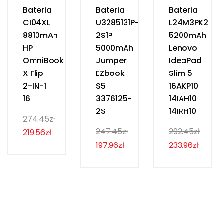
Bateria
Bateria
Bateria
CI04XL
U3285131P-
L24M3PK2
8810mAh
2S1P
5200mAh
HP
5000mAh
Lenovo
OmniBook
Jumper
IdeaPad
X Flip
EZbook
Slim 5
2-IN-1
S5
16AKP10
16
3376125-
14IAH10
2S
14IRH10
274.45zł
247.45zł
292.45zł
219.56zł
197.96zł
233.96zł