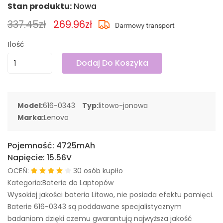
Stan produktu:
Nowa
337.45zł
269.96zł
Ilość
Dodaj Do Koszyka
Model:
616-0343
Typ:
litowo-jonowa
Marka:
Lenovo
Pojemność:
4725mAh
Napięcie:
15.56V
OCEŃ:
30 osób kupiło
Kategoria:Baterie do Laptopów
Wysokiej jakości bateria Litowo, nie posiada efektu pamięci.
Baterie 616-0343 są poddawane specjalistycznym
badaniom dzięki czemu gwarantują najwyższa jakość