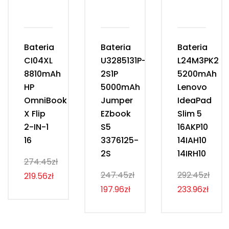
Bateria
Bateria
Bateria
CI04XL
U3285131P-
L24M3PK2
8810mAh
2S1P
5200mAh
HP
5000mAh
Lenovo
OmniBook
Jumper
IdeaPad
X Flip
EZbook
Slim 5
2-IN-1
S5
16AKP10
16
3376125-
14IAH10
2S
14IRH10
274.45zł
247.45zł
292.45zł
219.56zł
197.96zł
233.96zł