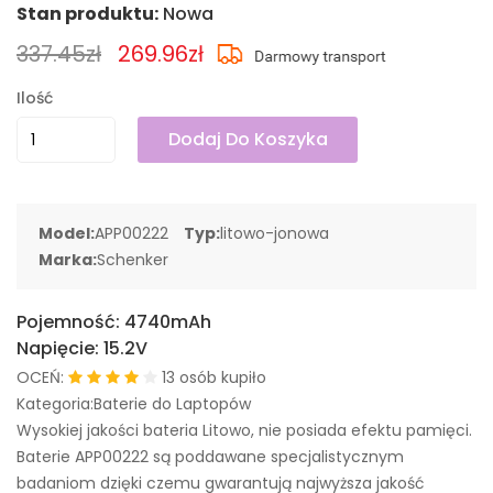
Stan produktu:
Nowa
337.45zł
269.96zł
Ilość
Dodaj Do Koszyka
Model:
APP00222
Typ:
litowo-jonowa
Marka:
Schenker
Pojemność:
4740mAh
Napięcie:
15.2V
OCEŃ:
13 osób kupiło
Kategoria:Baterie do Laptopów
Wysokiej jakości bateria Litowo, nie posiada efektu pamięci.
Baterie APP00222 są poddawane specjalistycznym
badaniom dzięki czemu gwarantują najwyższa jakość