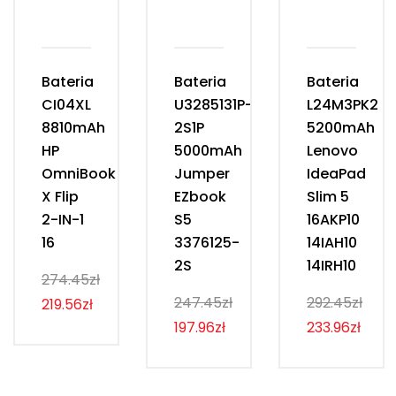
Bateria
Bateria
Bateria
CI04XL
U3285131P-
L24M3PK2
8810mAh
2S1P
5200mAh
HP
5000mAh
Lenovo
OmniBook
Jumper
IdeaPad
X Flip
EZbook
Slim 5
2-IN-1
S5
16AKP10
16
3376125-
14IAH10
2S
14IRH10
274.45zł
247.45zł
292.45zł
219.56zł
197.96zł
233.96zł