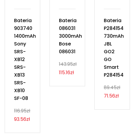
Bateria
Bateria
Bateria
903740
086031
P284154
1400mAh
3000mAh
730mAh
Sony
Bose
JBL
SRS-
086031
GO2
XB12
GO
143.95zł
SRS-
Smart
115.16zł
XB13
P284154
SRS-
89.45zł
XB10
71.56zł
SF-08
116.95zł
93.56zł