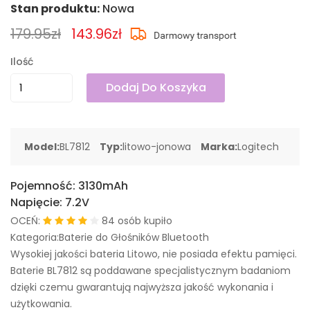
Stan produktu:
Nowa
179.95zł
143.96zł
Ilość
Dodaj Do Koszyka
Model:
BL7812
Typ:
litowo-jonowa
Marka:
Logitech
Pojemność:
3130mAh
Napięcie:
7.2V
OCEŃ:
84 osób kupiło
Kategoria:Baterie do Głośników Bluetooth
Wysokiej jakości bateria Litowo, nie posiada efektu pamięci.
Baterie BL7812 są poddawane specjalistycznym badaniom
dzięki czemu gwarantują najwyższa jakość wykonania i
użytkowania.