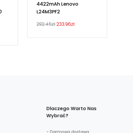
4422mAh Lenovo
54
0
L24M3PF2
Th
292.45zł
233.96zł
274
Dlaczego Warto Nas
Wybrać?
- Darmowa dostawa