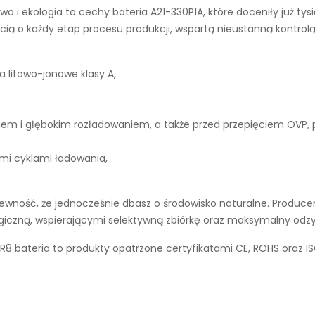
wo i ekologia to cechy
bateria A21-330P1A
, które doceniły już t
ą o każdy etap procesu produkcji, wspartą nieustanną kontrolą
a litowo-jonowe klasy A,
iem i głębokim rozładowaniem, a także przed przepięciem OVP,
ymi cyklami ładowania,
wność, że jednocześnie dbasz o środowisko naturalne. Producen
ogiczną, wspierającymi selektywną zbiórkę oraz maksymalny odz
BR8 bateria to produkty opatrzone certyfikatami CE, ROHS oraz I