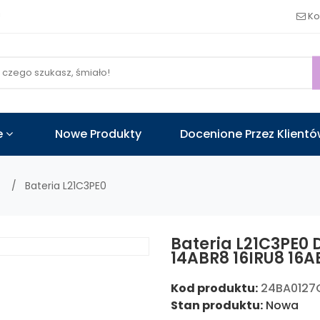
!
Ko
e
Nowe Produkty
Docenione Przez Klient
o
Bateria L21C3PE0
Bateria L21C3PE0 
14ABR8 16IRU8 16A
Kod produktu:
24BA0127
Stan produktu:
Nowa