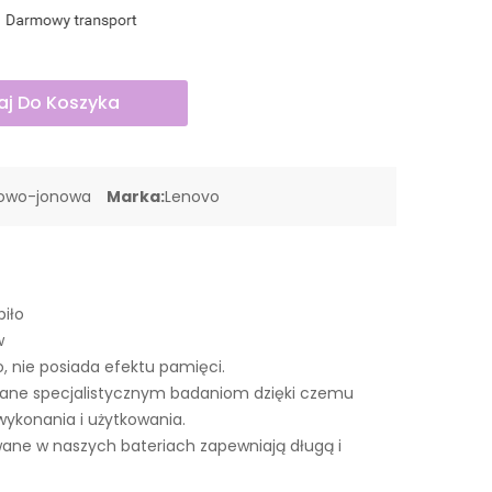
j Do Koszyka
towo-jonowa
Marka:
Lenovo
piło
w
o, nie posiada efektu pamięci.
wane specjalistycznym badaniom dzięki czemu
wykonania i użytkowania.
ne w naszych bateriach zapewniają długą i