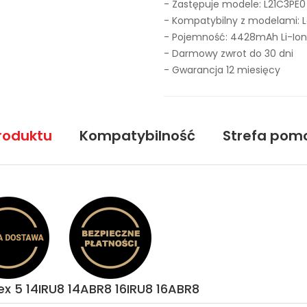
- Zastępuje modele:
L21C3PE0
- Kompatybilny z modelami: L
- Pojemność: 4428mAh Li-Ion
- Darmowy zwrot do 30 dni
- Gwarancja 12 miesięcy
roduktu
Kompatybilność
Strefa pom
ex 5 14IRU8 14ABR8 16IRU8 16ABR8