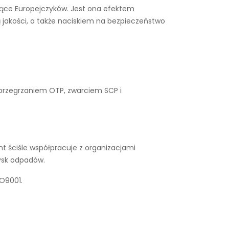
ysiące Europejczyków. Jest ona efektem
 jakości, a także naciskiem na bezpieczeństwo
 przegrzaniem OTP, zwarciem SCP i
t ściśle współpracuje z organizacjami
ysk odpadów.
SO9001.