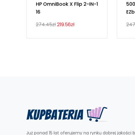
HP OmniBook X Flip 2-IN-1
50
16
EZb
274.45zł
219.56zł
247
Już ponad 15 lat oferujemy na rynku dobrej jakości b