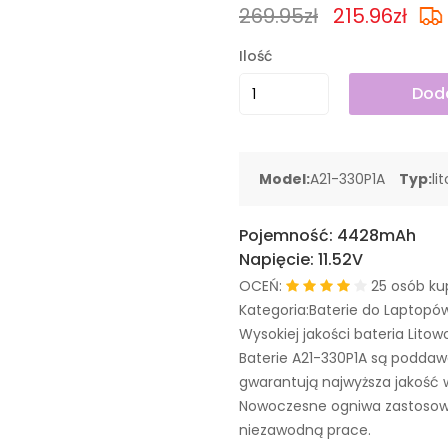
269.95zł
215.96zł
Ilość
Doda
Model:
A21-330P1A
Typ:
li
Pojemność:
4428mAh
Napięcie:
11.52V
OCEŃ:
25 osób ku
Kategoria:Baterie do Laptopó
Wysokiej jakości bateria Litow
Baterie A21-330P1A są podda
gwarantują najwyższa jakość 
Nowoczesne ogniwa zastosowa
niezawodną prace.