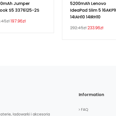
00mAh Jumper
5200mAh Lenovo
ook S5 3376125-2S
IdeaPad Slim 5 16AKP1
14IAH10 14IRH10
.45zł
197.96zł
292.45zł
233.96zł
Information
FAQ
aterie, ładowarki i akcesoria