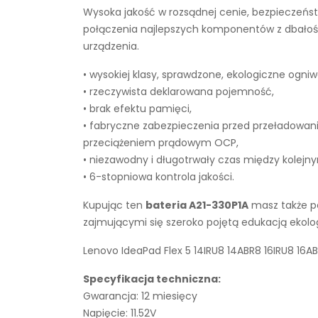
Wysoka jakość w rozsądnej cenie, bezpieczeńst
połączenia najlepszych komponentów z dbałości
urządzenia.
• wysokiej klasy, sprawdzone, ekologiczne ogniw
• rzeczywista deklarowana pojemność,
• brak efektu pamięci,
• fabryczne zabezpieczenia przed przeładowan
przeciążeniem prądowym OCP,
• niezawodny i długotrwały czas między kolejn
• 6-stopniowa kontrola jakości.
Kupując ten
bateria A21-330P1A
masz także pe
zajmującymi się szeroko pojętą edukacją ekol
Lenovo IdeaPad Flex 5 14IRU8 14ABR8 16IRU8 16A
Specyfikacja techniczna:
Gwarancja: 12 miesięcy
Napięcie: 11.52V