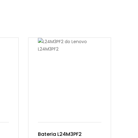
Bateria L24M3PF2
Ba