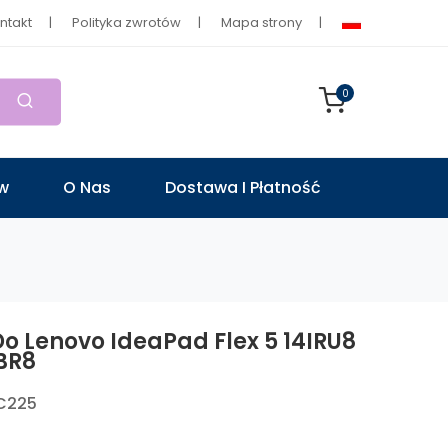
ntakt
Polityka zwrotów
Mapa strony
0
ów
O Nas
Dostawa I Płatność
Do Lenovo IdeaPad Flex 5 14IRU8
BR8
C225