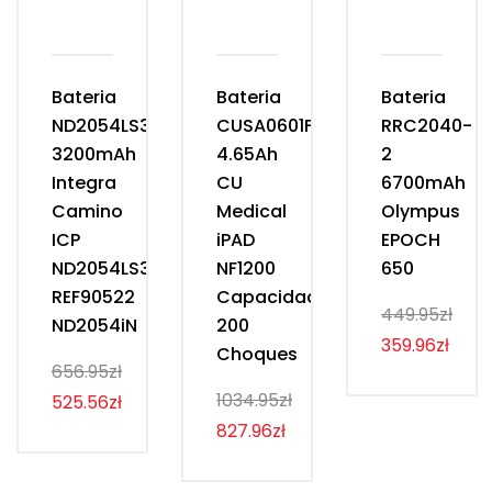
Bateria
Bateria
Bateria
ND2054LS31
CUSA0601F
RRC2040-
3200mAh
4.65Ah
2
Integra
CU
6700mAh
Camino
Medical
Olympus
ICP
iPAD
EPOCH
ND2054LS31
NF1200
650
REF90522
Capacidad
449.95zł
ND2054iN
200
359.96zł
Choques
656.95zł
1034.95zł
525.56zł
827.96zł