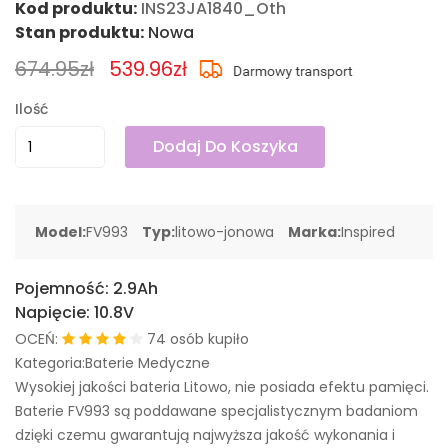
Kod produktu:
INS23JA1840_Oth
Stan produktu:
Nowa
674.95zł
539.96zł
Ilość
Dodaj Do Koszyka
Model:
FV993
Typ:
litowo-jonowa
Marka:
Inspired
Pojemność:
2.9Ah
Napięcie:
10.8V
OCEŃ:
74 osób kupiło
Kategoria:Baterie Medyczne
Wysokiej jakości bateria Litowo, nie posiada efektu pamięci.
Baterie FV993 są poddawane specjalistycznym badaniom
dzięki czemu gwarantują najwyższa jakość wykonania i