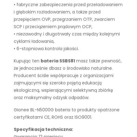
• fabryczne zabezpieczenia przed przeładowaniem
i głębokim rozładowaniem, a także przed
przepięciem OVP, przegrzaniem OTP, zwarciem
SCP i przeciążeniem prądowym OCP,
• niezawodny i długotrwały czas między kolejnymi
cyklami ładowania,
• 6-stopniowa kontrola jakości.
Kupując ten
bateria SSBS81
masz także pewność,
że jednocześnie dbasz o środowisko naturalne.
Producent ściśle współpracuje z organizacjami
zajmującymi się szeroko pojętą edukacją
ekologiczną, wspierającymi selektywną zbiórkę
oraz maksymalny odzysk odpadów.
Gionee BL-N5000G bateria to produkty opatrzone
certyfikatami CE, ROHS oraz ISO9001.
Specyfikacja techniczna:
Gwarancja: 12 miesięcy