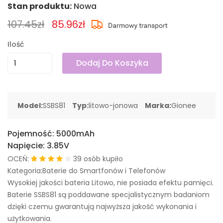
Stan produktu:
Nowa
107.45zł
85.96zł
Ilość
Dodaj Do Koszyka
Model:
SSBS81
Typ:
litowo-jonowa
Marka:
Gionee
Pojemność:
5000mAh
Napięcie:
3.85V
OCEŃ:
39 osób kupiło
Kategoria:Baterie do Smartfonów i Telefonów
Wysokiej jakości bateria Litowo, nie posiada efektu pamięci.
Baterie SSBS81 są poddawane specjalistycznym badaniom
dzięki czemu gwarantują najwyższa jakość wykonania i
użytkowania.